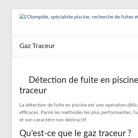
Aller
au
Détection
contenu
&
Réparation
Gaz Traceur
Fuite
Piscine
|
Détection de fuite en piscin
traceur
L’Olympide
—
La détection de fuite en piscine est une opération déli
efficaces. Parmi les méthodes les plus performantes, l’ut
Expert
et son caractère non destructif.
France
Qu’est-ce que le gaz traceur ?