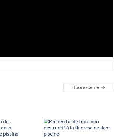
Fluorescéine
→