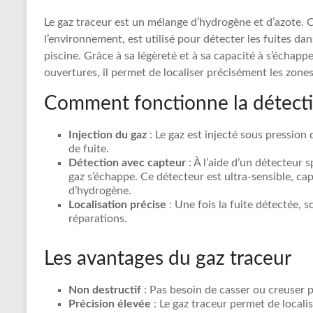
Recherche
de
Le gaz traceur est un mélange d’hydrogène et d’azote. 
fuite
l’environnement, est utilisé pour détecter les fuites dan
piscine
piscine. Grâce à sa légèreté et à sa capacité à s’échapp
partout
ouvertures, il permet de localiser précisément les zones
en
Comment fonctionne la détectio
France
et
Injection du gaz
: Le gaz est injecté sous pression
réparation
de fuite.
par
Détection avec capteur
: À l’aide d’un détecteur s
chemisage
gaz s’échappe. Ce détecteur est ultra-sensible, ca
de
d’hydrogène.
canalisations
Localisation précise
: Une fois la fuite détectée, 
réparations.
Les avantages du gaz traceur
Non destructif
: Pas besoin de casser ou creuser po
Précision élevée
: Le gaz traceur permet de locali