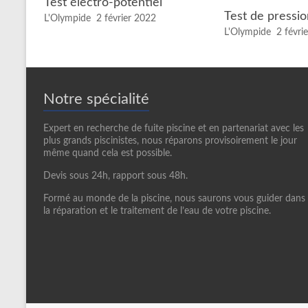
Test électro-potentiel
Test de pressi
L'Olympide
2 février 2022
L'Olympide
2 févri
Notre spécialité
Expert en recherche de fuite piscine et en partenariat avec les
plus grands piscinistes, nous réparons provisoirement le jour
même quand cela est possible.
Devis sous 24h, rapport sous 48h.
Formé au monde de la piscine, nous saurons vous guider dans
la réparation et le traitement de l’eau de votre piscine.