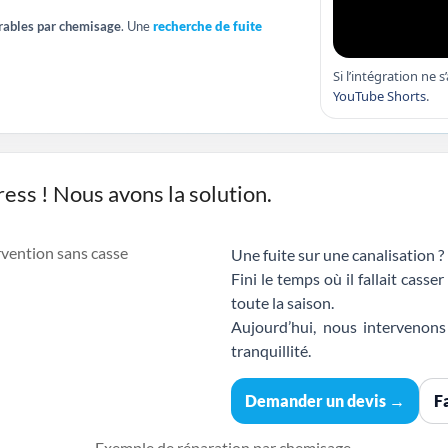
arables par chemisage
. Une
recherche de fuite
Si l’intégration ne s
YouTube Shorts
.
ress ! Nous avons la solution.
Une fuite sur une canalisation ?
Fini le temps où il fallait casse
toute la saison.
Aujourd’hui, nous intervenons
tranquillité.
Demander un devis →
F
Exemple de réparation par chemisage.