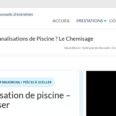
ACCUEIL
PRESTATIONS
CO
nalisations de Piscine ? Le Chemisage
Vous êtes ici :
fuite piscine
Accueil
»
Com
Vidéo : chemisage
M MAXIMUM) / PIÈCES À SCELLER
sation de piscine –
ser