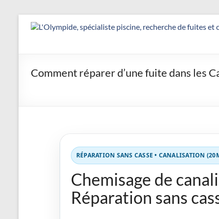
Aller
au
Détection
contenu
&
Réparation
Comment réparer d’une fuite dans les Ca
Fuite
Piscine
|
L’Olympide
RÉPARATION SANS CASSE • CANALISATION (20
—
Chemisage de canali
Expert
Réparation sans cas
France