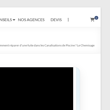
0
NSEILS
NOS AGENCES
DEVIS
ment réparer d’une fuite dans les Canalisations de Piscine ? Le Chemisage
 d’une prise balai / traversée de paroi