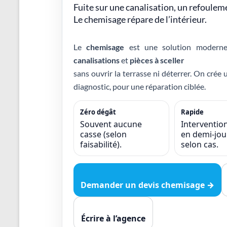
Recherche
Fuite sur une canalisation, un refoulem
de
Le chemisage répare de l’intérieur.
fuite
piscine
Le
chemisage
est une solution moderne 
partout
canalisations
et
pièces à sceller
en
sans ouvrir la terrasse ni déterrer. On crée
France
et
diagnostic, pour une réparation ciblée.
réparation
par
Zéro dégât
Rapide
chemisage
Souvent aucune
Interventio
casse (selon
en demi-jo
de
faisabilité).
selon cas.
canalisations
Demander un devis chemisage →
Écrire à l’agence