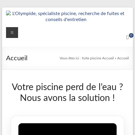
Aller
au
contenu
Détection
Menu
0
&
Réparation
Accueil
Vous êtes ici :
fuite piscine
Accueil
»
Accueil
Fuite
Piscine
|
Votre piscine perd de l’eau ?
L’Olympide
Nous avons la solution !
—
Expert
France