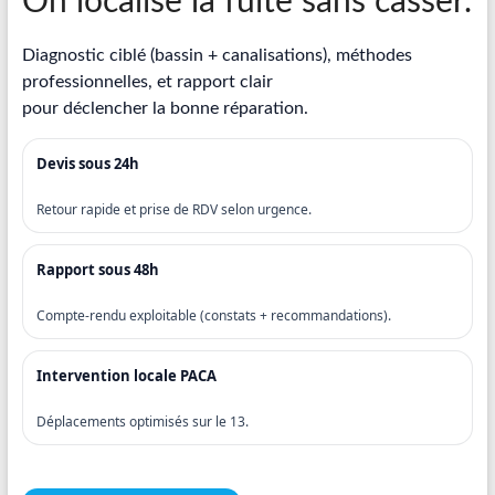
On localise la fuite sans casser.
Recherche
de
Diagnostic ciblé (bassin + canalisations), méthodes
fuite
professionnelles, et rapport clair
piscine
pour déclencher la bonne réparation.
partout
en
Devis sous 24h
France
et
Retour rapide et prise de RDV selon urgence.
réparation
par
Rapport sous 48h
chemisage
de
Compte-rendu exploitable (constats + recommandations).
canalisations
Intervention locale PACA
Déplacements optimisés sur le 13.