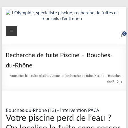
Aller
au
contenu
Détection
Menu
0
&
Réparation
Recherche de fuite Piscine – Bouches-
Fuite
du-Rhône
Piscine
Vous êtes ici :
fuite piscine
Accueil
»
Recherche de fuite Piscine – Bouches-
|
du-Rhône
L’Olympide
—
Bouches-du-Rhône (13) • Intervention PACA
Expert
Votre piscine perd de l’eau ?
France