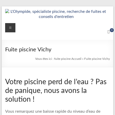
Aller
au
contenu
Détection
Menu
0
&
Réparation
Fuite piscine Vichy
Fuite
Vous êtes ici :
fuite piscine
Accueil
»
Fuite piscine Vichy
Piscine
|
Votre piscine perd de l’eau ? Pas
L’Olympide
de panique, nous avons la
—
solution !
Expert
France
Vous remarquez une baisse rapide du niveau d’eau de