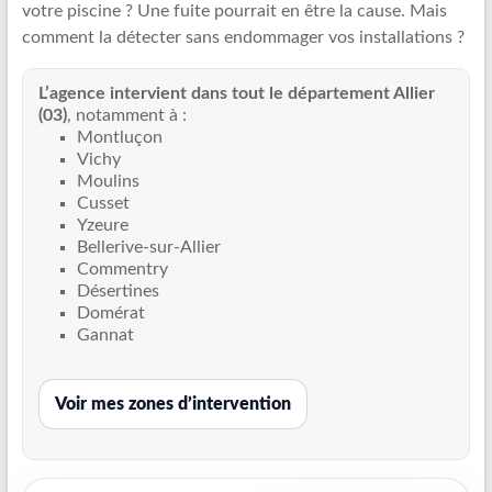
votre piscine ? Une fuite pourrait en être la cause. Mais
Recherche
comment la détecter sans endommager vos installations ?
de
fuite
L’agence intervient dans tout le département Allier
piscine
(03)
, notamment à :
partout
Montluçon
en
Vichy
France
Moulins
et
Cusset
Yzeure
réparation
Bellerive-sur-Allier
par
Commentry
chemisage
Désertines
de
Domérat
canalisations
Gannat
Voir mes zones d’intervention