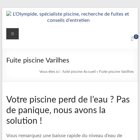
Aller
au
contenu
Détection
Menu
0
&
Réparation
Fuite piscine Varilhes
Fuite
Vous êtes ici :
fuite piscine
Accueil
»
Fuite piscine Varilhes
Piscine
|
Votre piscine perd de l’eau ? Pas
L’Olympide
de panique, nous avons la
—
solution !
Expert
France
Vous remarquez une baisse rapide du niveau d’eau de