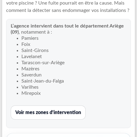
votre piscine ? Une fuite pourrait en être la cause. Mais
Recherche
comment la détecter sans endommager vos installations ?
de
fuite
L’agence intervient dans tout le département Ariège
piscine
(09)
, notamment à :
partout
Pamiers
en
Foix
France
Saint-Girons
et
Lavelanet
Tarascon-sur-Ariège
réparation
Mazères
par
Saverdun
chemisage
Saint-Jean-du-Falga
de
Varilhes
canalisations
Mirepoix
Voir mes zones d’intervention