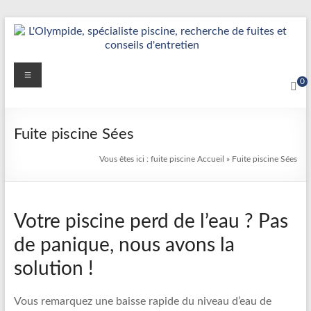
Aller
au
contenu
Détection
Menu
0
&
Réparation
Fuite piscine Sées
Fuite
Vous êtes ici :
fuite piscine
Accueil
»
Fuite piscine Sées
Piscine
|
Votre piscine perd de l’eau ? Pas
L’Olympide
de panique, nous avons la
—
solution !
Expert
France
Vous remarquez une baisse rapide du niveau d’eau de