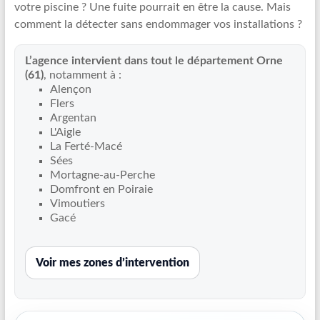
votre piscine ? Une fuite pourrait en être la cause. Mais
Recherche
comment la détecter sans endommager vos installations ?
de
fuite
L’agence intervient dans tout le département Orne
piscine
(61)
, notamment à :
partout
Alençon
en
Flers
France
Argentan
et
L'Aigle
La Ferté-Macé
réparation
Sées
par
Mortagne-au-Perche
chemisage
Domfront en Poiraie
de
Vimoutiers
canalisations
Gacé
Voir mes zones d’intervention