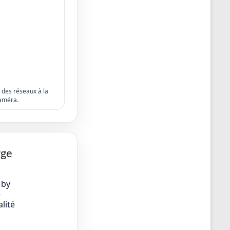
s des réseaux à la
améra.
rge