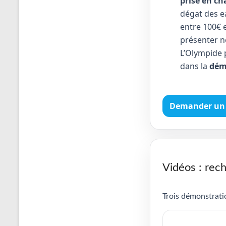
prise en ch
dégat des e
entre 100€ e
présenter no
L’Olympide 
dans la
dém
Demander un 
Vidéos : rech
Trois démonstratio