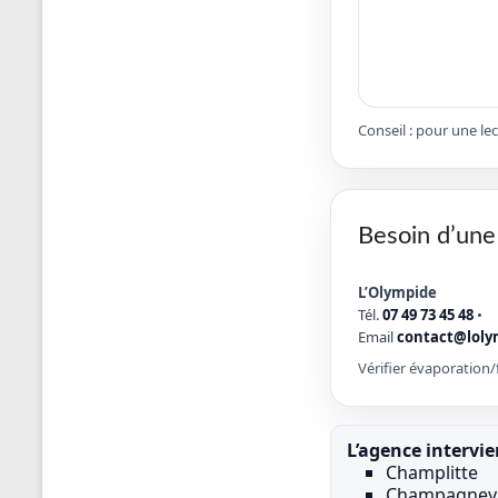
Conseil : pour une le
Besoin d’une
L’Olympide
Tél.
07 49 73 45 48
•
Email
contact@loly
Vérifier évaporation/f
L’agence intervi
Champlitte
Champagney