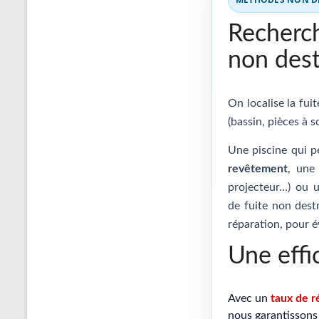
Recherch
non dest
On localise la fui
(bassin, pièces à s
Une piscine qui p
revêtement
, un
projecteur…) ou
de fuite non destr
réparation, pour é
Une effi
Avec un
taux de r
nous garantissons 