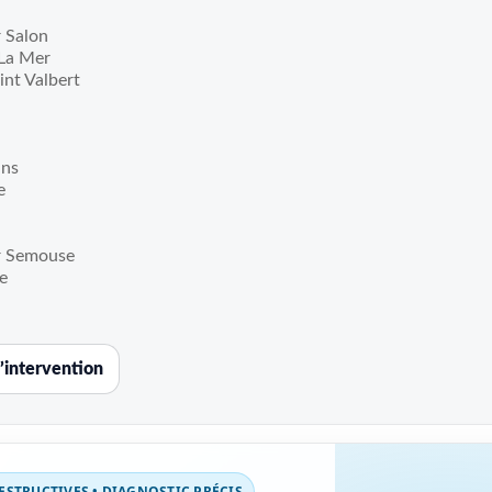
 Salon
La Mer
int Valbert
ins
e
r Semouse
e
’intervention
STRUCTIVES • DIAGNOSTIC PRÉCIS