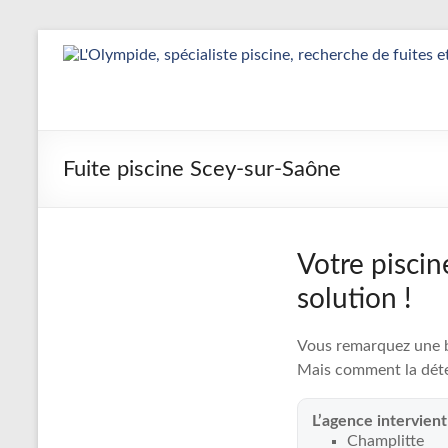
Aller
au
Détection
contenu
&
Réparation
Fuite piscine Scey-sur-Saône
Fuite
Piscine
|
Votre piscin
L’Olympide
solution !
—
Vous remarquez une ba
Expert
Mais comment la déte
France
L’agence intervien
Champlitte