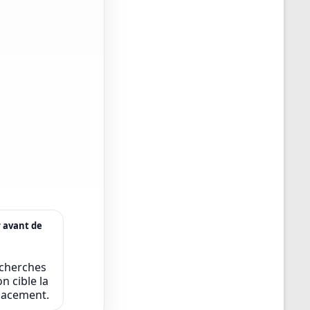
r avant de
echerches
n cible la
icacement.