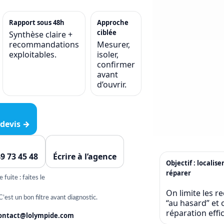
Rapport sous 48h
Approche
ciblée
Synthèse claire +
recommandations
Mesurer,
exploitables.
isoler,
confirmer
avant
d’ouvrir.
devis →
49 73 45 48
Écrire à l’agence
Objectif : localise
réparer
fuite : faites le
On limite les r
C’est un bon filtre avant diagnostic.
“au hasard” et o
réparation eff
ontact@lolympide.com