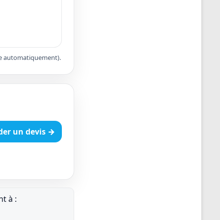
apte automatiquement).
er un devis →
t à :