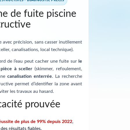
e de fuite piscine
ructive
te avec précision, sans casser inutilement
celler, canalisations, local technique).
erd de l’eau peut cacher une fuite sur
le
e
pièce à sceller
(skimmer, refoulement,
 une
canalisation enterrée
. La recherche
uctive permet d’identifier la zone avant
viter les travaux au hasard.
cacité prouvée
éussite de plus de 99% depuis 2022
,
des résultats fiables.