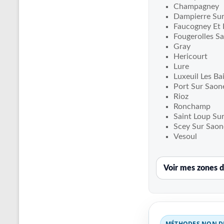
Recherche
Champagney
de
Dampierre Sur
fuite
Faucogney Et 
Fougerolles Sa
piscine
Gray
partout
Hericourt
en
Lure
France
Luxeuil Les Ba
et
Port Sur Saon
Rioz
réparation
Ronchamp
par
Saint Loup Su
chemisage
Scey Sur Saon
de
Vesoul
canalisations
Voir mes zones d
MÉTHODES NON DE