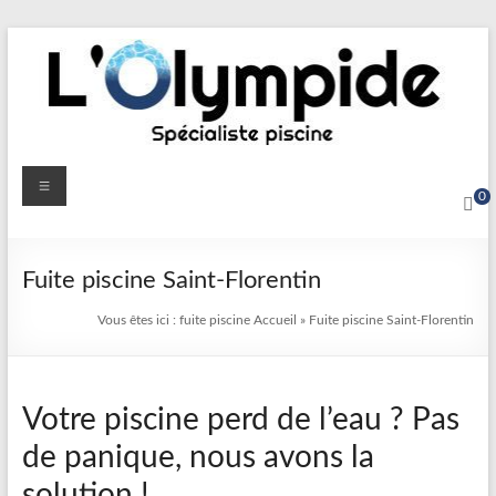
Aller
au
contenu
Détection
Menu
0
&
Réparation
Fuite piscine Saint-Florentin
Fuite
Vous êtes ici :
fuite piscine
Accueil
»
Fuite piscine Saint-Florentin
Piscine
|
Votre piscine perd de l’eau ? Pas
L’Olympide
de panique, nous avons la
—
solution !