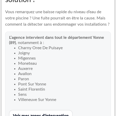
Expert
France
Vous remarquez une baisse rapide du niveau d’eau de
votre piscine ? Une fuite pourrait en être la cause. Mais
Recherche
comment la détecter sans endommager vos installations ?
de
fuite
L’agence intervient dans tout le département Yonne
piscine
(89)
, notamment à :
partout
Charny Oree De Puisaye
en
Joigny
France
Migennes
et
Moneteau
Auxerre
réparation
Avallon
par
Paron
chemisage
Pont Sur Yonne
de
Saint Florentin
canalisations
Sens
Villeneuve Sur Yonne
Voir mes zones d’intervention