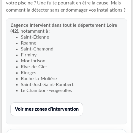
votre piscine ? Une fuite pourrait en être la cause. Mais
Recherche
comment la détecter sans endommager vos installations ?
de
fuite
L’agence intervient dans tout le département Loire
piscine
(42)
, notamment à :
partout
Saint-Étienne
en
Roanne
France
Saint-Chamond
et
Firminy
Montbrison
réparation
Rive-de-Gier
par
Riorges
chemisage
Roche-la-Molière
de
Saint-Just-Saint-Rambert
canalisations
Le Chambon-Feugerolles
Voir mes zones d’intervention