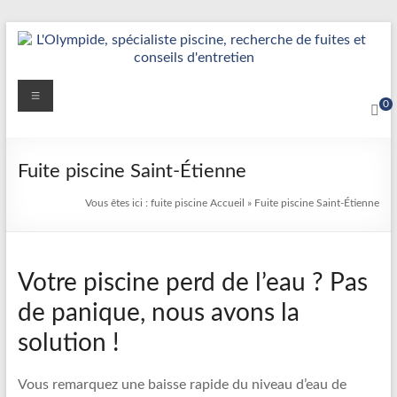
Aller
au
contenu
Détection
Menu
0
&
Réparation
Fuite piscine Saint-Étienne
Fuite
Vous êtes ici :
fuite piscine
Accueil
»
Fuite piscine Saint-Étienne
Piscine
|
Votre piscine perd de l’eau ? Pas
L’Olympide
de panique, nous avons la
—
solution !
Expert
France
Vous remarquez une baisse rapide du niveau d’eau de