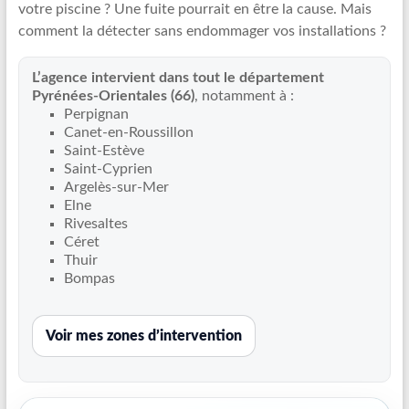
votre piscine ? Une fuite pourrait en être la cause. Mais
Recherche
comment la détecter sans endommager vos installations ?
de
fuite
L’agence intervient dans tout le département
piscine
Pyrénées-Orientales (66)
, notamment à :
partout
Perpignan
en
Canet-en-Roussillon
France
Saint-Estève
et
Saint-Cyprien
Argelès-sur-Mer
réparation
Elne
par
Rivesaltes
chemisage
Céret
de
Thuir
canalisations
Bompas
Voir mes zones d’intervention