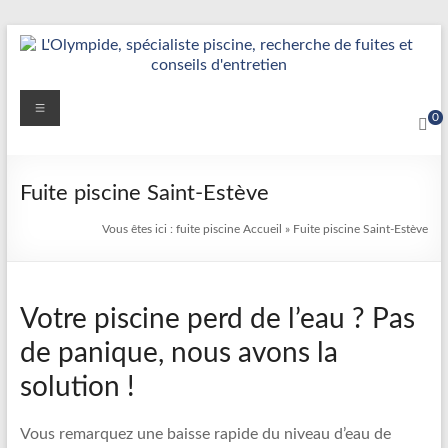
Aller
au
contenu
Détection
Menu
0
&
Réparation
Fuite piscine Saint-Estève
Fuite
Vous êtes ici :
fuite piscine
Accueil
»
Fuite piscine Saint-Estève
Piscine
|
Votre piscine perd de l’eau ? Pas
L’Olympide
de panique, nous avons la
—
solution !
Expert
France
Vous remarquez une baisse rapide du niveau d’eau de