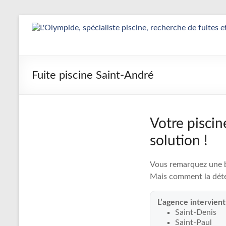
Aller
au
Détection
contenu
&
Réparation
Fuite piscine Saint-André
Fuite
Piscine
Votre piscin
|
solution !
L’Olympide
Vous remarquez une ba
—
Mais comment la déte
Expert
L’agence intervien
France
Saint-Denis
Saint-Paul