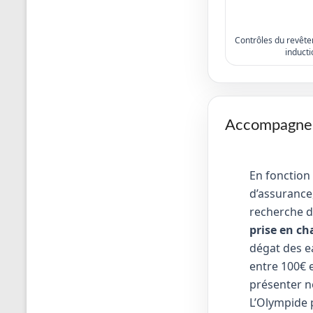
Contrôles du revêtem
inducti
Accompagneme
En fonction
d’assurance,
recherche d
prise en ch
dégat des e
entre 100€ e
présenter no
L’Olympide 