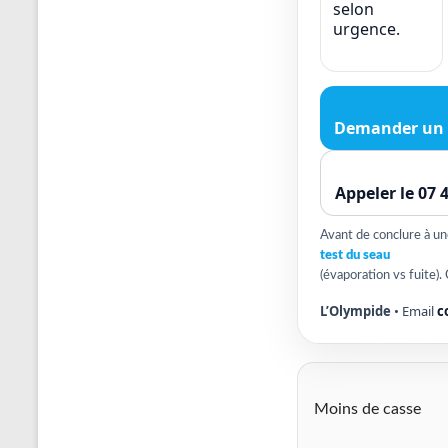
selon
urgence.
Demander un 
Appeler le 07 
Avant de conclure à une 
test du seau
(évaporation vs fuite). 
L’Olympide
• Email
c
Moins de casse