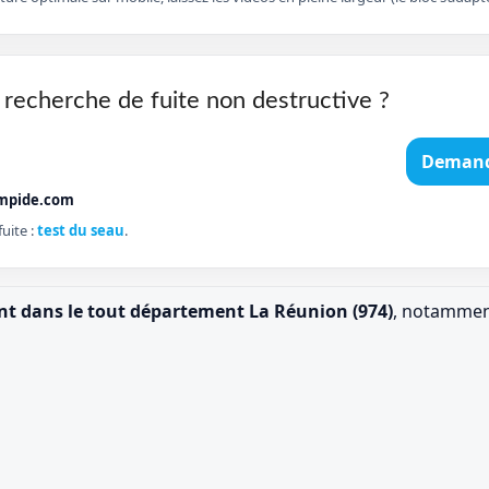
 recherche de fuite non destructive ?
Demand
mpide.com
uite :
test du seau
.
ent dans le tout département La Réunion (974)
, notamment