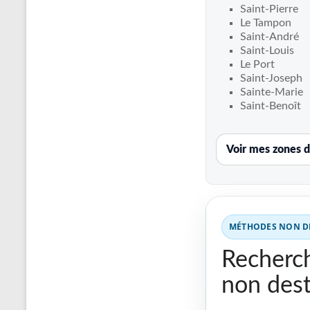
Recherche
Saint-Pierre
de
Le Tampon
fuite
Saint-André
Saint-Louis
piscine
Le Port
partout
Saint-Joseph
en
Sainte-Marie
France
Saint-Benoît
et
réparation
Voir mes zones d
par
chemisage
de
canalisations
MÉTHODES NON DE
Recherch
non dest