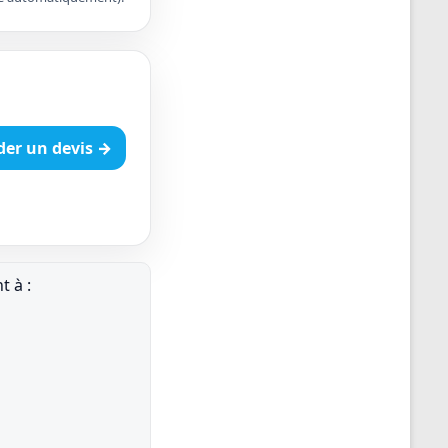
er un devis →
 à :