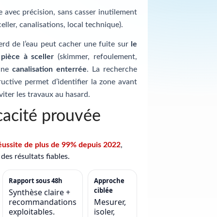
te avec précision, sans casser inutilement
celler, canalisations, local technique).
erd de l’eau peut cacher une fuite sur
le
e
pièce à sceller
(skimmer, refoulement,
 une
canalisation enterrée
. La recherche
uctive permet d’identifier la zone avant
viter les travaux au hasard.
cacité prouvée
éussite de plus de 99% depuis 2022
,
des résultats fiables.
Rapport sous 48h
Approche
ciblée
Synthèse claire +
recommandations
Mesurer,
exploitables.
isoler,