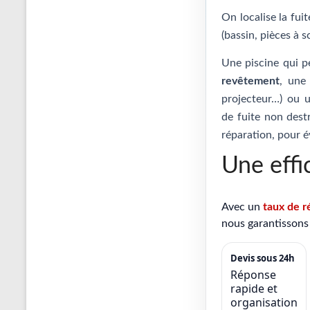
On localise la fui
(bassin, pièces à s
Une piscine qui p
revêtement
, un
projecteur…) ou
de fuite non destr
réparation, pour é
Une effi
Avec un
taux de r
nous garantissons 
Devis sous 24h
Réponse
rapide et
organisation