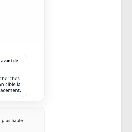
r avant de
echerches
n cible la
icacement.
 plus fiable