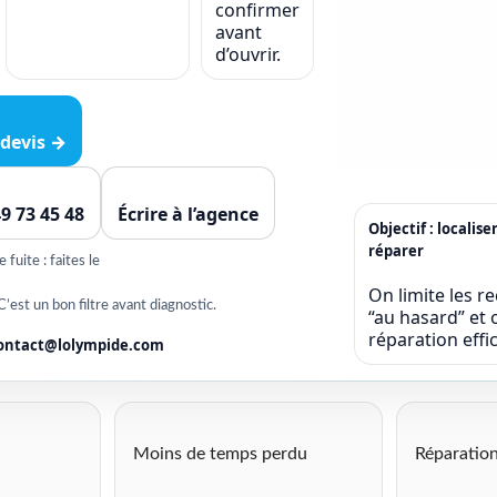
confirmer
avant
d’ouvrir.
devis →
49 73 45 48
Écrire à l’agence
Objectif : localise
réparer
fuite : faites le
On limite les r
C’est un bon filtre avant diagnostic.
“au hasard” et o
réparation eff
ontact@lolympide.com
Moins de temps perdu
Réparation