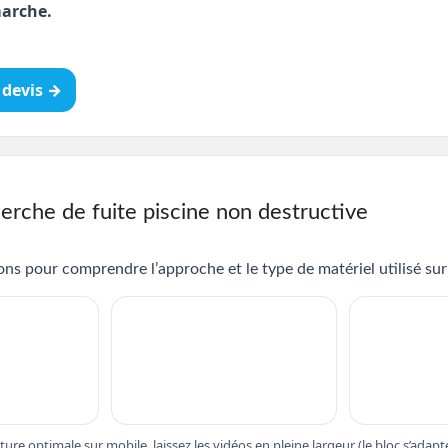
arche.
devis →
erche de fuite piscine non destructive
ns pour comprendre l’approche et le type de matériel utilisé sur 
cture optimale sur mobile, laissez les vidéos en pleine largeur (le bloc s’ad