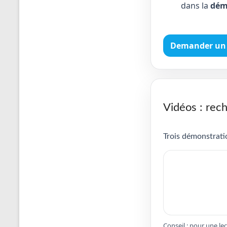
dans la
dém
Demander un 
Vidéos : rech
Trois démonstratio
Conseil : pour une le