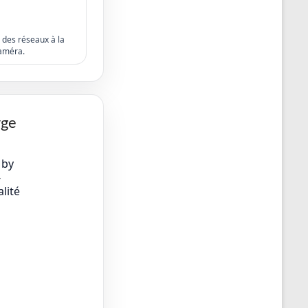
s des réseaux à la
améra.
rge