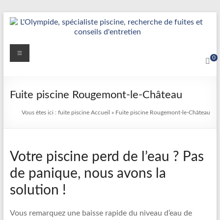
Aller
au
contenu
Détection
Menu
0
&
Réparation
Fuite piscine Rougemont-le-Château
Fuite
Vous êtes ici :
fuite piscine
Accueil
»
Fuite piscine Rougemont-le-Château
Piscine
|
Votre piscine perd de l’eau ? Pas
L’Olympide
de panique, nous avons la
—
solution !
Expert
France
Vous remarquez une baisse rapide du niveau d’eau de