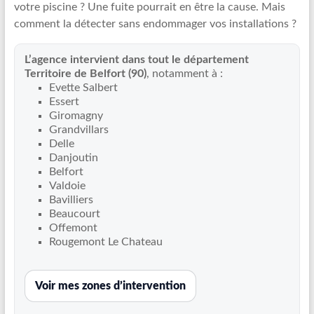
votre piscine ? Une fuite pourrait en être la cause. Mais
Recherche
comment la détecter sans endommager vos installations ?
de
fuite
L’agence intervient dans tout le département
piscine
Territoire de Belfort (90)
, notamment à :
partout
Evette Salbert
en
Essert
France
Giromagny
et
Grandvillars
Delle
réparation
Danjoutin
par
Belfort
chemisage
Valdoie
de
Bavilliers
canalisations
Beaucourt
Offemont
Rougemont Le Chateau
Voir mes zones d’intervention