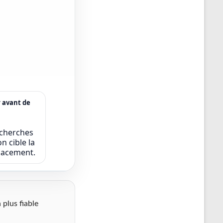
r avant de
echerches
n cible la
icacement.
 plus fiable