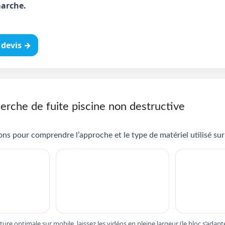
arche.
devis →
erche de fuite piscine non destructive
ns pour comprendre l’approche et le type de matériel utilisé sur 
cture optimale sur mobile, laissez les vidéos en pleine largeur (le bloc s’ad