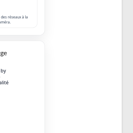
s des réseaux à la
améra.
rge