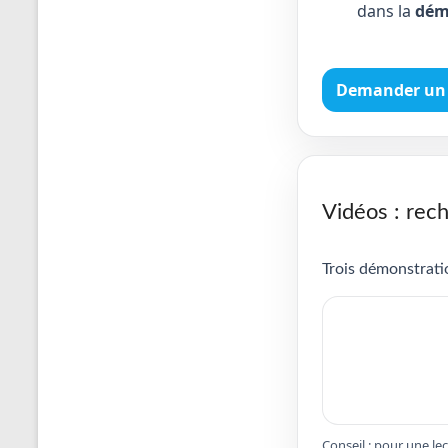
dans la
dém
Demander un 
Vidéos : rech
Trois démonstratio
Conseil : pour une le