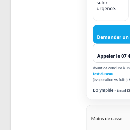
selon
urgence.
Demander un 
Appeler le 07 
Avant de conclure à une 
test du seau
(évaporation vs fuite). 
L’Olympide
• Email
c
Moins de casse