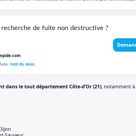
 recherche de fuite non destructive ?
Demand
mpide.com
uite :
test du seau
.
nt dans le tout département Côte-d’Or (21)
, notamment à 
Dijon
nt-Sauveur