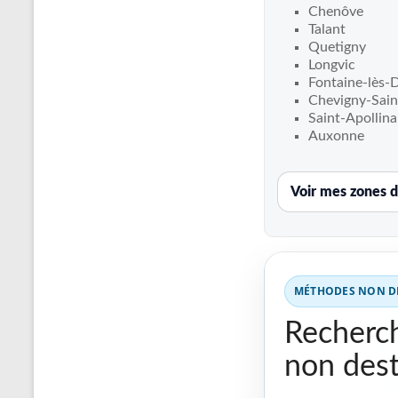
Recherche
Chenôve
de
Talant
fuite
Quetigny
Longvic
piscine
Fontaine-lès-
partout
Chevigny-Sain
en
Saint-Apollina
France
Auxonne
et
réparation
Voir mes zones d
par
chemisage
de
canalisations
MÉTHODES NON DE
Recherch
non dest