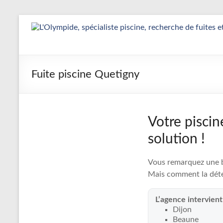
Aller
au
Détection
contenu
&
Réparation
Fuite piscine Quetigny
Fuite
Piscine
Votre piscin
|
solution !
L’Olympide
Vous remarquez une ba
—
Mais comment la déte
Expert
L’agence intervien
France
Dijon
Beaune