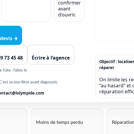
confirmer
avant
d’ouvrir.
devis →
49 73 45 48
Écrire à l’agence
Objectif : localise
réparer
fuite : faites le
On limite les r
C’est un bon filtre avant diagnostic.
“au hasard” et o
réparation eff
ontact@lolympide.com
Moins de temps perdu
Réparation