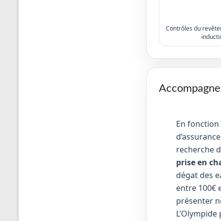
Contrôles du revêtem
inducti
Accompagneme
En fonction
d’assurance,
recherche d
prise en ch
dégat des e
entre 100€ e
présenter no
L’Olympide 