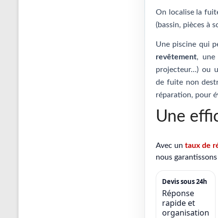
On localise la fui
(bassin, pièces à s
Une piscine qui p
revêtement
, un
projecteur…) ou
de fuite non destr
réparation, pour é
Une effi
Avec un
taux de r
nous garantissons 
Devis sous 24h
Réponse
rapide et
organisation