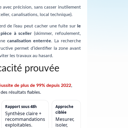
te avec précision, sans casser inutilement
celler, canalisations, local technique).
erd de l’eau peut cacher une fuite sur
le
e
pièce à sceller
(skimmer, refoulement,
 une
canalisation enterrée
. La recherche
uctive permet d’identifier la zone avant
viter les travaux au hasard.
cacité prouvée
éussite de plus de 99% depuis 2022
,
des résultats fiables.
Rapport sous 48h
Approche
ciblée
Synthèse claire +
recommandations
Mesurer,
exploitables.
isoler,