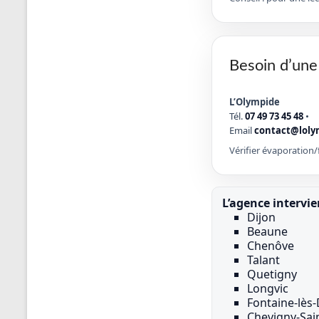
Besoin d’une
L’Olympide
Tél.
07 49 73 45 48
•
Email
contact@loly
Vérifier évaporation/f
L’agence intervie
Dijon
Beaune
Chenôve
Talant
Quetigny
Longvic
Fontaine-lès-
Chevigny-Sai