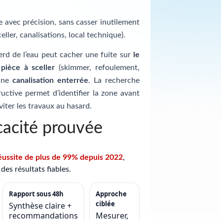
te avec précision, sans casser inutilement
celler, canalisations, local technique).
erd de l’eau peut cacher une fuite sur
le
e
pièce à sceller
(skimmer, refoulement,
 une
canalisation enterrée
. La recherche
uctive permet d’identifier la zone avant
viter les travaux au hasard.
cacité prouvée
éussite de plus de 99% depuis 2022
,
des résultats fiables.
Rapport sous 48h
Approche
ciblée
Synthèse claire +
recommandations
Mesurer,