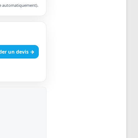
apte automatiquement).
er un devis →