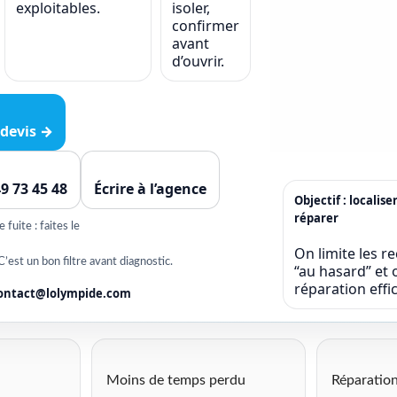
exploitables.
isoler,
confirmer
avant
d’ouvrir.
devis →
49 73 45 48
Écrire à l’agence
Objectif : localise
réparer
fuite : faites le
On limite les r
C’est un bon filtre avant diagnostic.
“au hasard” et o
réparation eff
ontact@lolympide.com
Moins de temps perdu
Réparation