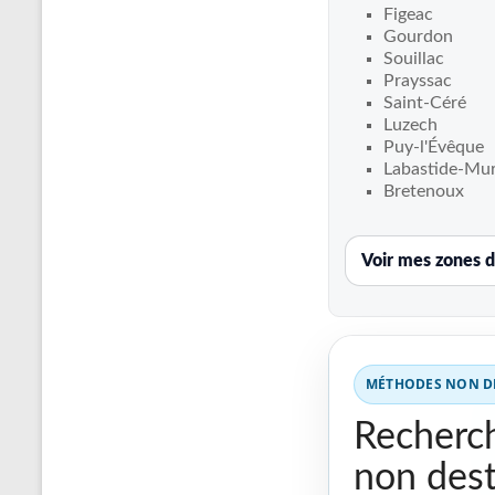
Recherche
Figeac
de
Gourdon
fuite
Souillac
Prayssac
piscine
Saint-Céré
partout
Luzech
en
Puy-l'Évêque
France
Labastide-Mu
et
Bretenoux
réparation
par
Voir mes zones d
chemisage
de
canalisations
MÉTHODES NON DE
Recherch
non dest