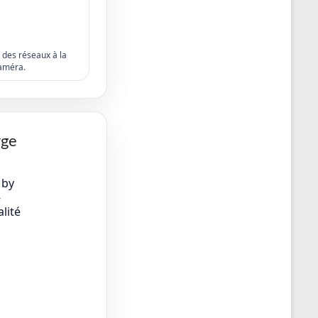
s des réseaux à la
améra.
rge