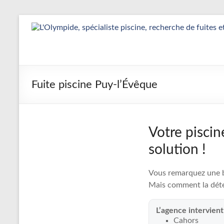
Aller
au
Détection
contenu
&
Réparation
Fuite piscine Puy-l’Évêque
Fuite
Piscine
|
Votre piscin
L’Olympide
solution !
—
Vous remarquez une ba
Expert
Mais comment la déte
France
L’agence intervient
Cahors