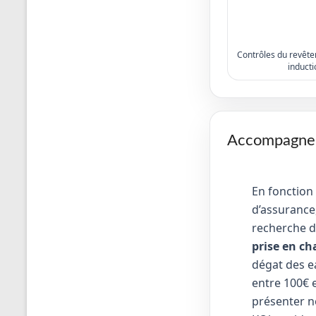
Contrôles du revêtem
inducti
Accompagneme
En fonction
d’assurance,
recherche d
prise en ch
dégat des e
entre 100€ e
présenter no