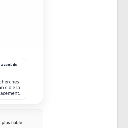
r avant de
echerches
n cible la
icacement.
 plus fiable