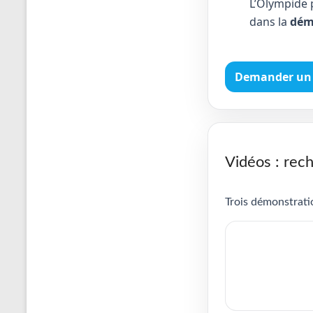
L’Olympide 
dans la
dém
Demander un 
Vidéos : rech
Trois démonstratio