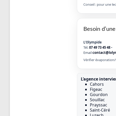
Conseil : pour une le
Besoin d’une
L’Olympide
Tél.
07 49 73 45 48
•
Email
contact@loly
Vérifier évaporation/f
L’agence intervie
Cahors
Figeac
Gourdon
Souillac
Prayssac
Saint-Céré
Luzech