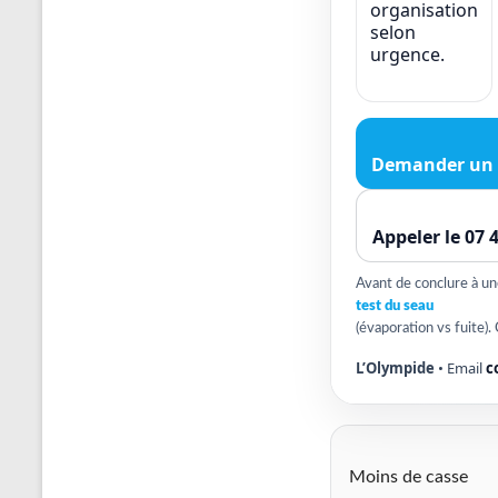
organisation
selon
urgence.
Demander un 
Appeler le 07 
Avant de conclure à une 
test du seau
(évaporation vs fuite). 
L’Olympide
• Email
c
Moins de casse