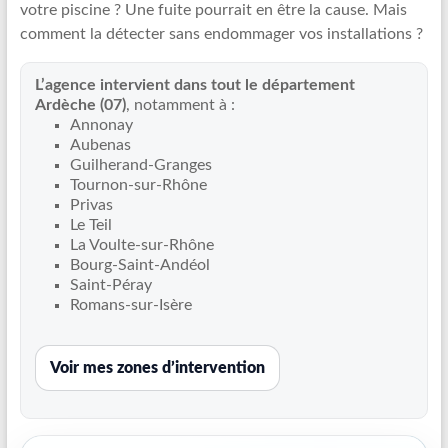
votre piscine ? Une fuite pourrait en être la cause. Mais
Recherche
comment la détecter sans endommager vos installations ?
de
fuite
L’agence intervient dans tout le département
piscine
Ardèche (07)
, notamment à :
partout
Annonay
en
Aubenas
France
Guilherand-Granges
et
Tournon-sur-Rhône
Privas
réparation
Le Teil
par
La Voulte-sur-Rhône
chemisage
Bourg-Saint-Andéol
de
Saint-Péray
canalisations
Romans-sur-Isère
Voir mes zones d’intervention