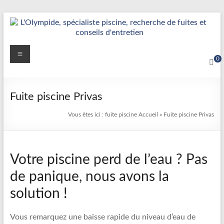
Aller
au
contenu
Détection
Menu
0
&
Réparation
Fuite piscine Privas
Fuite
Vous êtes ici :
fuite piscine
Accueil
»
Fuite piscine Privas
Piscine
|
Votre piscine perd de l’eau ? Pas
L’Olympide
de panique, nous avons la
—
solution !
Expert
France
Vous remarquez une baisse rapide du niveau d’eau de