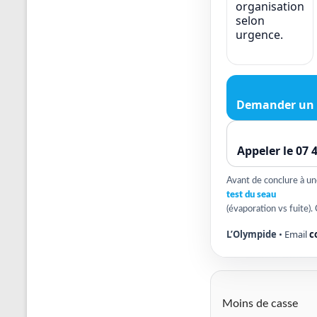
organisation
selon
urgence.
Demander un 
Appeler le 07 
Avant de conclure à une 
test du seau
(évaporation vs fuite). 
L’Olympide
• Email
c
Moins de casse