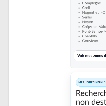
Recherche
Compiègne
de
Creil
fuite
Nogent-sur-O
Senlis
piscine
Noyon
partout
Crépy-en-Valo
en
Pont-Sainte-
France
Chantilly
et
Gouvieux
réparation
par
Voir mes zones d
chemisage
de
canalisations
MÉTHODES NON DE
Recherch
non dest