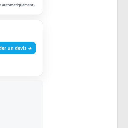
apte automatiquement).
er un devis →