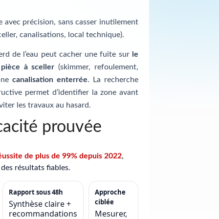
te avec précision, sans casser inutilement
celler, canalisations, local technique).
erd de l’eau peut cacher une fuite sur
le
e
pièce à sceller
(skimmer, refoulement,
 une
canalisation enterrée
. La recherche
uctive permet d’identifier la zone avant
viter les travaux au hasard.
cacité prouvée
éussite de plus de 99% depuis 2022
,
des résultats fiables.
Rapport sous 48h
Approche
ciblée
Synthèse claire +
recommandations
Mesurer,