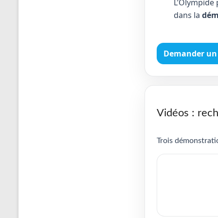
L’Olympide 
dans la
dém
Demander un 
Vidéos : rech
Trois démonstratio