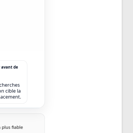
r avant de
echerches
n cible la
icacement.
 plus fiable