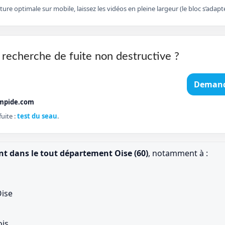
cture optimale sur mobile, laissez les vidéos en pleine largeur (le bloc s’ad
 recherche de fuite non destructive ?
Demand
mpide.com
uite :
test du seau
.
nt dans le tout département Oise (60)
, notamment à :
ise
ois