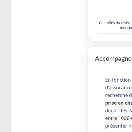
Contrôles du revêtem
inducti
Accompagneme
En fonction
d’assurance,
recherche d
prise en ch
dégat des e
entre 100€ e
présenter no