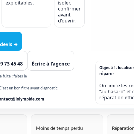
exploitables.
isoler,
confirmer
avant
d’ouvrir.
devis →
49 73 45 48
Écrire à l’agence
Objectif : localise
réparer
fuite : faites le
On limite les r
C’est un bon filtre avant diagnostic.
“au hasard” et o
réparation eff
ontact@lolympide.com
Moins de temps perdu
Réparation