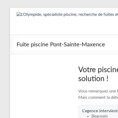
Aller
au
Détection
contenu
&
Réparation
Fuite piscine Pont-Sainte-Maxence
Fuite
Piscine
|
Votre piscin
L’Olympide
solution !
—
Vous remarquez une ba
Expert
Mais comment la déte
France
L’agence intervien
Beauvais