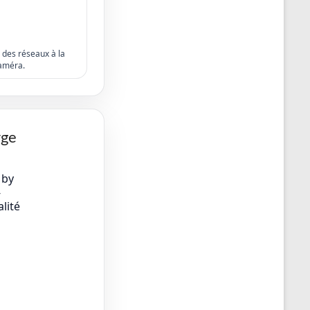
s des réseaux à la
améra.
rge