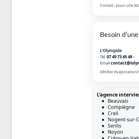
Conseil : pour une le
Besoin d’une
L’Olympide
Tél.
07 49 73 45 48
•
Email
contact@loly
Vérifier évaporation/f
L’agence intervie
Beauvais
Compiègne
Creil
Nogent-sur-O
Senlis
Noyon
Crépy-en-Val