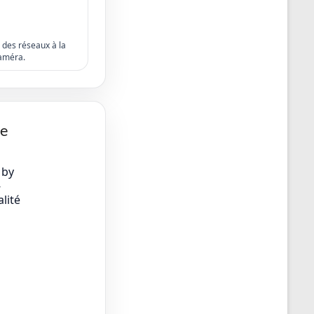
s des réseaux à la
améra.
ge