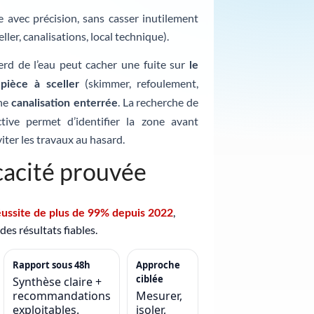
te avec précision, sans casser inutilement
eller, canalisations, local technique).
erd de l’eau peut cacher une fuite sur
le
e
(skimmer, refoulement,
pièce à sceller
une
. La recherche de
canalisation enterrée
tive permet d’identifier la zone avant
iter les travaux au hasard.
cacité prouvée
,
éussite de plus de 99% depuis 2022
es résultats fiables.
Rapport sous 48h
Approche
ciblée
Synthèse claire +
recommandations
Mesurer,
exploitables.
isoler,