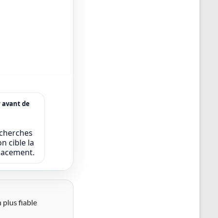
r avant de
echerches
n cible la
icacement.
 plus fiable