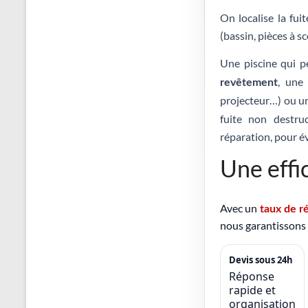
On localise la fui
(bassin, pièces à sc
Une piscine qui p
, un
revêtement
projecteur…) ou 
fuite non destruc
réparation, pour év
Une effi
Avec un
taux de r
nous garantissons d
Devis sous 24h
Réponse
rapide et
organisation