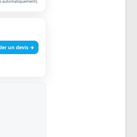
apte automatiquement).
er un devis →
: