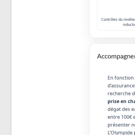
Contrôles du revêtem
inducti
Accompagneme
En fonction
d’assurance,
recherche d
prise en ch
dégat des e
entre 100€ e
présenter no
L’Olympide 