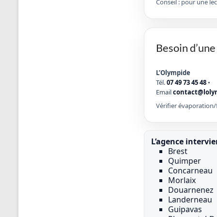
Conseil : pour une le
Besoin d’une 
L’Olympide
Tél.
07 49 73 45 48
•
Email
contact@loly
Vérifier évaporation/f
L’agence intervie
Brest
Quimper
Concarneau
Morlaix
Douarnenez
Landerneau
Guipavas