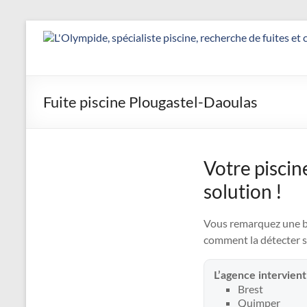
Aller
au
Détection
contenu
&
Réparation
Fuite piscine Plougastel-Daoulas
Fuite
Piscine
Votre piscin
|
solution !
L’Olympide
—
Vous remarquez une bai
comment la détecter s
Expert
France
L’agence intervient
Brest
Quimper