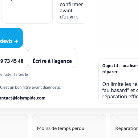
confirmer
avant
d’ouvrir.
devis →
49 73 45 48
Écrire à l’agence
Objectif : localise
réparer
 fuite : faites le
On limite les r
 C’est un bon filtre avant diagnostic.
“au hasard” et o
réparation eff
ontact@lolympide.com
Moins de temps perdu
Réparation