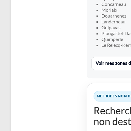
Recherche
Concarneau
de
Morlaix
fuite
Douarnenez
Landerneau
piscine
Guipavas
partout
Plougastel-Da
en
Quimperlé
France
Le Relecq-Ker
et
réparation
par
Voir mes zones d
chemisage
de
canalisations
MÉTHODES NON DE
Recherch
non dest