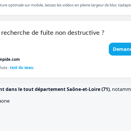
cture optimale sur mobile, laissez les vidéos en pleine largeur (le bloc s’ad
 recherche de fuite non destructive ?
Demand
mpide.com
uite :
test du seau
.
nt dans le tout département Saône-et-Loire (71)
, notamme
aone