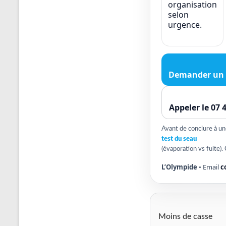
organisation
selon
urgence.
Demander un 
Appeler le 07 
Avant de conclure à une 
test du seau
(évaporation vs fuite). 
L’Olympide
• Email
c
Moins de casse