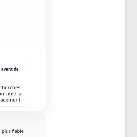
r avant de
echerches
n cible la
icacement.
 plus fiable