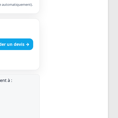
apte automatiquement).
er un devis →
nt à :