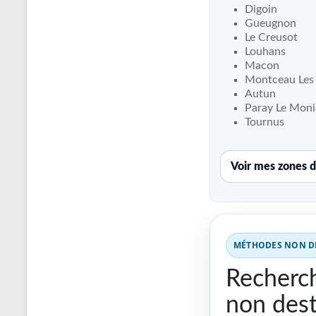
Recherche
Digoin
de
Gueugnon
fuite
Le Creusot
Louhans
piscine
Macon
partout
Montceau Les
en
Autun
France
Paray Le Moni
et
Tournus
réparation
par
Voir mes zones d
chemisage
de
canalisations
MÉTHODES NON DE
Recherch
non dest