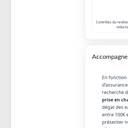
Contrôles du revêtem
inducti
Accompagneme
En fonction
d’assurance,
recherche d
prise en ch
dégat des e
entre 100€ e
présenter no