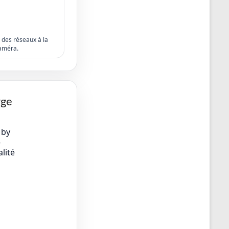
s des réseaux à la
améra.
rge