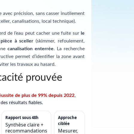
te avec précision, sans casser inutilement
celler, canalisations, local technique).
erd de l’eau peut cacher une fuite sur
le
e
pièce à sceller
(skimmer, refoulement,
 une
canalisation enterrée
. La recherche
uctive permet d’identifier la zone avant
viter les travaux au hasard.
cacité prouvée
éussite de plus de 99% depuis 2022
,
des résultats fiables.
Rapport sous 48h
Approche
ciblée
Synthèse claire +
recommandations
Mesurer,