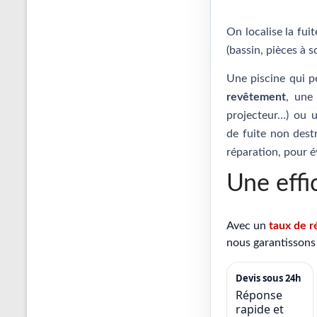
On localise la fui
(bassin, pièces à s
Une piscine qui p
revêtement
, un
projecteur…) ou
de fuite non destr
réparation, pour é
Une effi
Avec un
taux de r
nous garantissons 
Devis sous 24h
Réponse
rapide et