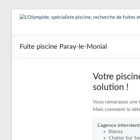
Aller
au
Détection
contenu
&
Réparation
Fuite piscine Paray-le-Monial
Fuite
Piscine
Votre piscin
|
solution !
L’Olympide
Vous remarquez une ba
—
Mais comment la déte
Expert
L’agence intervien
France
Blanzy
Chalon Sur S