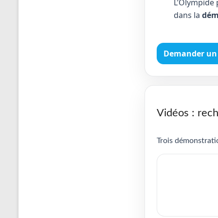
L’Olympide 
dans la
dém
Demander un 
Vidéos : rech
Trois démonstratio