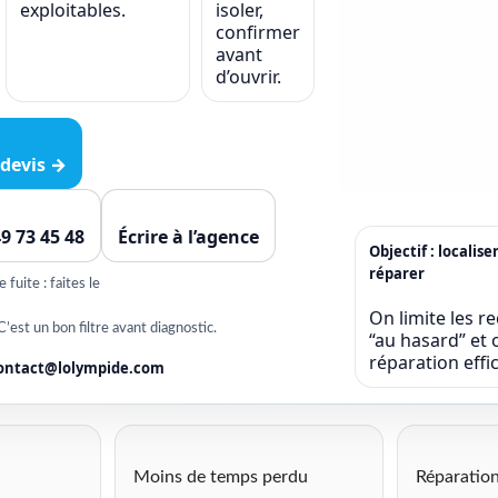
exploitables.
isoler,
confirmer
avant
d’ouvrir.
devis →
49 73 45 48
Écrire à l’agence
Objectif : localise
réparer
fuite : faites le
On limite les r
C’est un bon filtre avant diagnostic.
“au hasard” et o
réparation eff
ontact@lolympide.com
Moins de temps perdu
Réparation