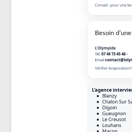
Conseil : pour une le
Besoin d’une
L’Olympide
Tél.
07 49 73 45 48
•
Email
contact@loly
Vérifier évaporation/f
L’agence intervie
Blanzy
Chalon Sur S
Digoin
Gueugnon
Le Creusot
Louhans
Macon