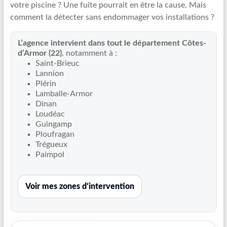
votre piscine ? Une fuite pourrait en être la cause. Mais
Recherche
comment la détecter sans endommager vos installations ?
de
fuite
L’agence intervient dans tout le département Côtes-
piscine
d’Armor (22)
, notamment à :
partout
Saint-Brieuc
en
Lannion
France
Plérin
et
Lamballe-Armor
Dinan
réparation
Loudéac
par
Guingamp
chemisage
Ploufragan
de
Trégueux
canalisations
Paimpol
Voir mes zones d’intervention