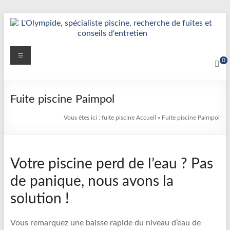
Aller
au
contenu
Détection
Menu
0
&
Réparation
Fuite piscine Paimpol
Fuite
Vous êtes ici :
fuite piscine
Accueil
»
Fuite piscine Paimpol
Piscine
|
Votre piscine perd de l’eau ? Pas
L’Olympide
de panique, nous avons la
—
solution !
Expert
France
Vous remarquez une baisse rapide du niveau d’eau de