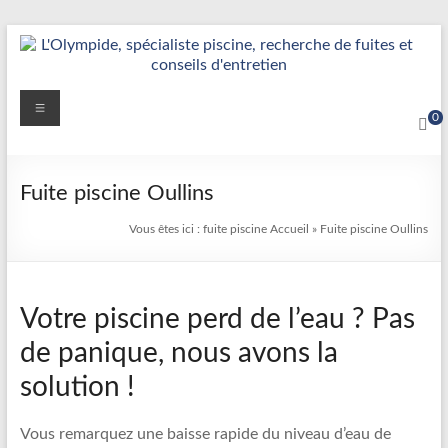
Aller
au
contenu
Détection
Menu
0
&
Réparation
Fuite piscine Oullins
Fuite
Vous êtes ici :
fuite piscine
Accueil
»
Fuite piscine Oullins
Piscine
|
Votre piscine perd de l’eau ? Pas
L’Olympide
de panique, nous avons la
—
solution !
Expert
France
Vous remarquez une baisse rapide du niveau d’eau de