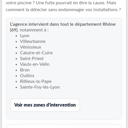
votre piscine ? Une fuite pourrait en être la cause. Mais
Recherche
comment la détecter sans endommager vos installations ?
de
fuite
L’agence intervient dans tout le département Rhône
piscine
(69)
, notamment à :
partout
Lyon
en
Villeurbanne
France
Vénissieux
et
Caluire-et-Cuire
Saint-Priest
réparation
Vaulx-en-Velin
par
Bron
chemisage
Oullins
de
Rillieux-la-Pape
canalisations
Sainte-Foy-lès-Lyon
Voir mes zones d’intervention