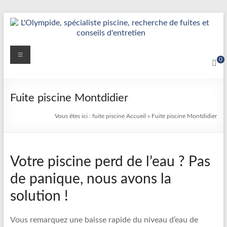
Aller
au
contenu
Détection
Menu
0
&
Réparation
Fuite piscine Montdidier
Fuite
Vous êtes ici :
fuite piscine
Accueil
»
Fuite piscine Montdidier
Piscine
|
Votre piscine perd de l’eau ? Pas
L’Olympide
de panique, nous avons la
—
solution !
Expert
France
Vous remarquez une baisse rapide du niveau d’eau de