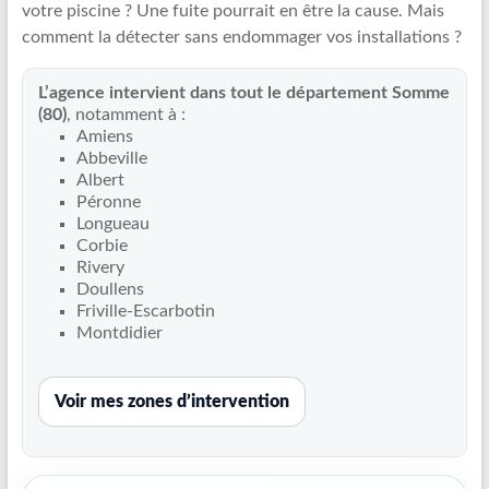
votre piscine ? Une fuite pourrait en être la cause. Mais
Recherche
comment la détecter sans endommager vos installations ?
de
fuite
L’agence intervient dans tout le département Somme
piscine
(80)
, notamment à :
partout
Amiens
en
Abbeville
France
Albert
et
Péronne
Longueau
réparation
Corbie
par
Rivery
chemisage
Doullens
de
Friville-Escarbotin
canalisations
Montdidier
Voir mes zones d’intervention