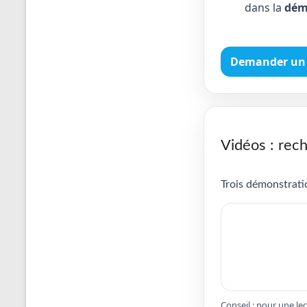
dans la
dém
Demander un 
Vidéos : rech
Trois démonstratio
Conseil : pour une le