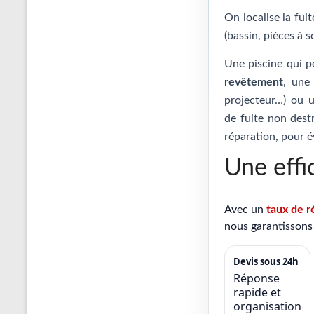
On localise la fui
(bassin, pièces à s
Une piscine qui p
revêtement
, un
projecteur…) ou
de fuite non destr
réparation, pour é
Une effi
Avec un
taux de r
nous garantissons 
Devis sous 24h
Réponse
rapide et
organisation