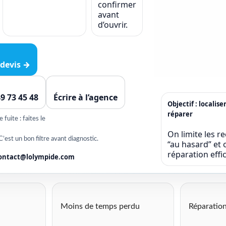
confirmer
avant
d’ouvrir.
devis →
49 73 45 48
Écrire à l’agence
Objectif : localise
réparer
fuite : faites le
On limite les r
C’est un bon filtre avant diagnostic.
“au hasard” et o
réparation eff
ontact@lolympide.com
Moins de temps perdu
Réparation