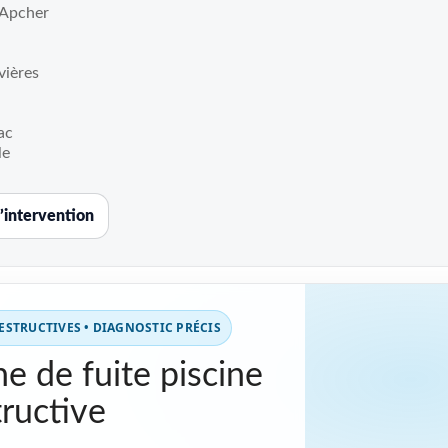
'Apcher
vières
ac
le
’intervention
STRUCTIVES • DIAGNOSTIC PRÉCIS
e de fuite piscine
ructive