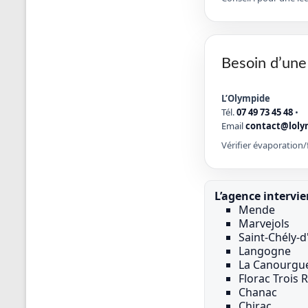
Besoin d’une
L’Olympide
Tél.
07 49 73 45 48
•
Email
contact@loly
Vérifier évaporation/f
L’agence intervie
Mende
Marvejols
Saint-Chély-
Langogne
La Canourgu
Florac Trois R
Chanac
Chirac