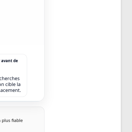
r avant de
echerches
n cible la
icacement.
 plus fiable