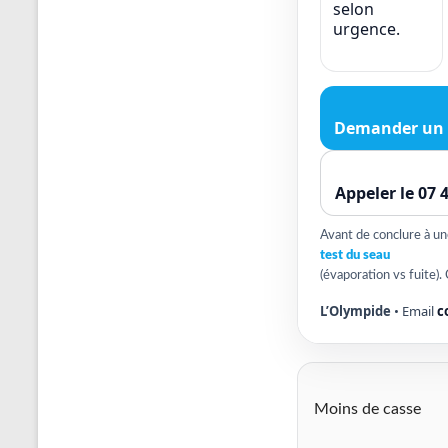
selon
urgence.
Demander un 
Appeler le 07 
Avant de conclure à une 
test du seau
(évaporation vs fuite). 
L’Olympide
• Email
c
Moins de casse