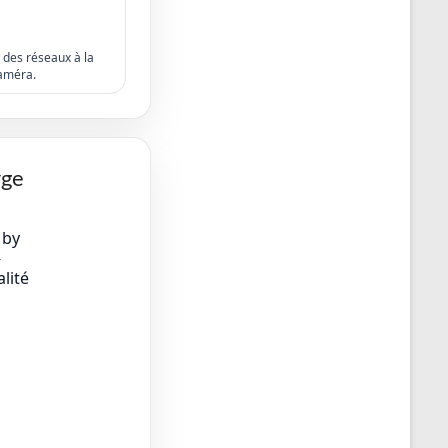
s des réseaux à la
améra.
rge