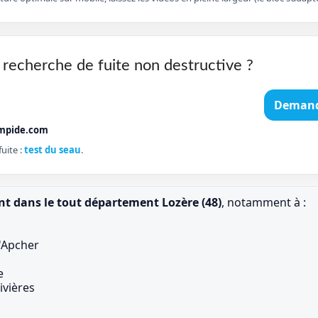
 recherche de fuite non destructive ?
Demand
mpide.com
uite :
test du seau
.
nt dans le tout département Lozère (48)
, notamment à :
d'Apcher
e
ivières