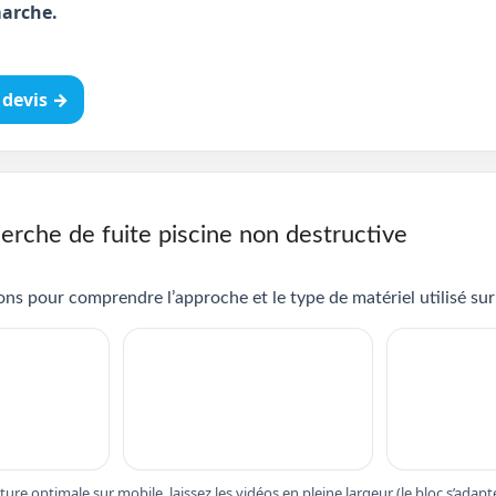
arche.
devis →
erche de fuite piscine non destructive
ns pour comprendre l’approche et le type de matériel utilisé sur 
cture optimale sur mobile, laissez les vidéos en pleine largeur (le bloc s’ad