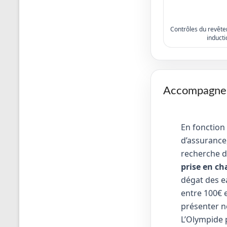
Contrôles du revêtem
inducti
Accompagneme
En fonction
d’assurance,
recherche d
prise en ch
dégat des e
entre 100€ e
présenter no
L’Olympide 