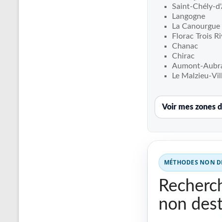
Recherche
Saint-Chély-d
de
Langogne
fuite
La Canourgue
Florac Trois Ri
piscine
Chanac
partout
Chirac
en
Aumont-Aubr
France
Le Malzieu-Vil
et
réparation
Voir mes zones d
par
chemisage
de
canalisations
MÉTHODES NON DE
Recherch
non dest