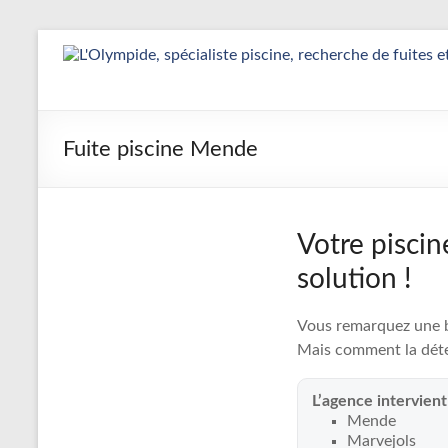
Aller
au
Détection
contenu
&
Réparation
Fuite piscine Mende
Fuite
Piscine
Votre piscin
|
solution !
L’Olympide
Vous remarquez une ba
—
Mais comment la déte
Expert
L’agence intervien
France
Mende
Marvejols