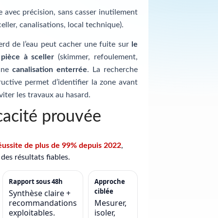
te avec précision, sans casser inutilement
celler, canalisations, local technique).
erd de l’eau peut cacher une fuite sur
le
e
pièce à sceller
(skimmer, refoulement,
 une
canalisation enterrée
. La recherche
uctive permet d’identifier la zone avant
viter les travaux au hasard.
cacité prouvée
éussite de plus de 99% depuis 2022
,
des résultats fiables.
Rapport sous 48h
Approche
ciblée
Synthèse claire +
recommandations
Mesurer,
exploitables.
isoler,