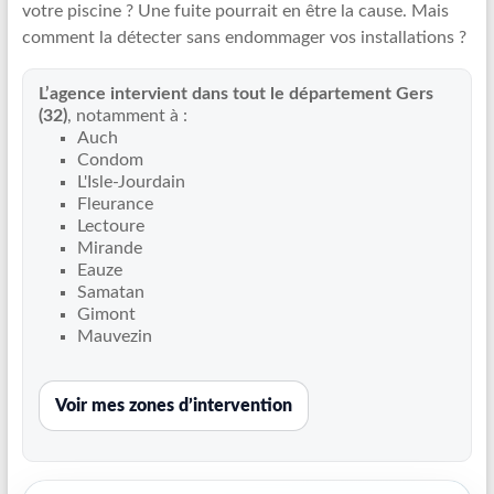
votre piscine ? Une fuite pourrait en être la cause. Mais
Recherche
comment la détecter sans endommager vos installations ?
de
fuite
L’agence intervient dans tout le département Gers
piscine
(32)
, notamment à :
partout
Auch
en
Condom
France
L'Isle-Jourdain
et
Fleurance
Lectoure
réparation
Mirande
par
Eauze
chemisage
Samatan
de
Gimont
canalisations
Mauvezin
Voir mes zones d’intervention