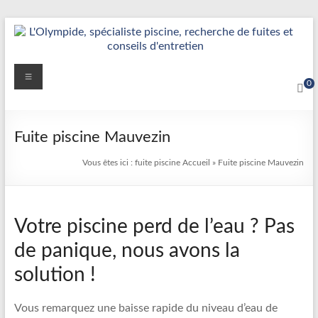
Aller
au
contenu
Détection
Menu
0
&
Réparation
Fuite piscine Mauvezin
Fuite
Vous êtes ici :
fuite piscine
Accueil
»
Fuite piscine Mauvezin
Piscine
|
Votre piscine perd de l’eau ? Pas
L’Olympide
de panique, nous avons la
—
solution !
Expert
France
Vous remarquez une baisse rapide du niveau d’eau de