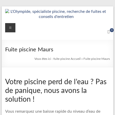
Aller
au
contenu
Détection
Menu
0
&
Réparation
Fuite piscine Maurs
Fuite
Vous êtes ici :
fuite piscine
Accueil
»
Fuite piscine Maurs
Piscine
|
Votre piscine perd de l’eau ? Pas
L’Olympide
de panique, nous avons la
—
solution !
Expert
France
Vous remarquez une baisse rapide du niveau d’eau de