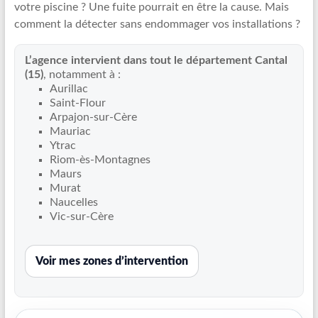
votre piscine ? Une fuite pourrait en être la cause. Mais
Recherche
comment la détecter sans endommager vos installations ?
de
fuite
L’agence intervient dans tout le département Cantal
piscine
(15)
, notamment à :
partout
Aurillac
en
Saint-Flour
France
Arpajon-sur-Cère
et
Mauriac
Ytrac
réparation
Riom-ès-Montagnes
par
Maurs
chemisage
Murat
de
Naucelles
canalisations
Vic-sur-Cère
Voir mes zones d’intervention