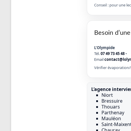
Conseil : pour une le
Besoin d’une
L’Olympide
Tél.
07 49 73 45 48
•
Email
contact@loly
Vérifier évaporation/f
L’agence intervi
Niort
Bressuire
Thouars
Parthenay
Mauléon
Saint-Maixent
Chauray