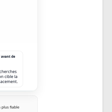
r avant de
echerches
n cible la
icacement.
 plus fiable