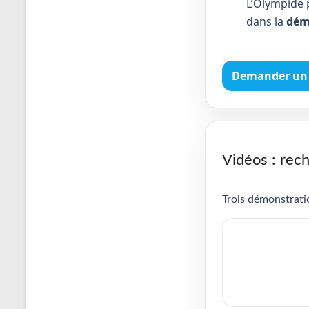
L’Olympide 
dans la
dém
Demander un 
Vidéos : rech
Trois démonstratio