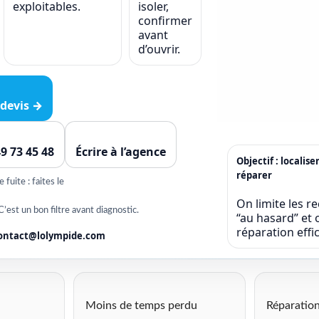
exploitables.
isoler,
confirmer
avant
d’ouvrir.
devis →
49 73 45 48
Écrire à l’agence
Objectif : localise
réparer
fuite : faites le
On limite les r
C’est un bon filtre avant diagnostic.
“au hasard” et o
réparation eff
ontact@lolympide.com
Moins de temps perdu
Réparation