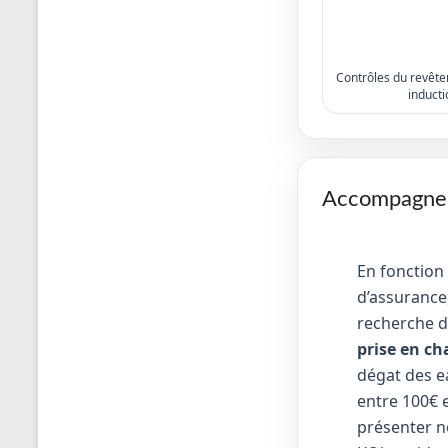
Contrôles du revêtem
inducti
Accompagneme
En fonction
d’assurance,
recherche d
prise en ch
dégat des e
entre 100€ e
présenter no