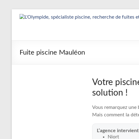
Aller
au
Détection
contenu
&
Réparation
Fuite piscine Mauléon
Fuite
Piscine
|
Votre piscin
L’Olympide
solution !
—
Vous remarquez une ba
Expert
Mais comment la déte
France
L’agence intervien
Niort