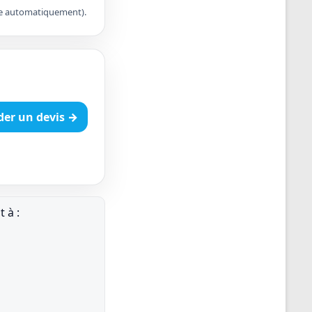
apte automatiquement).
er un devis →
 à :