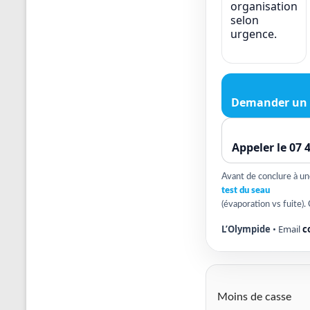
organisation
selon
urgence.
Demander un 
Appeler le 07 
Avant de conclure à une 
test du seau
(évaporation vs fuite). 
L’Olympide
• Email
c
Moins de casse