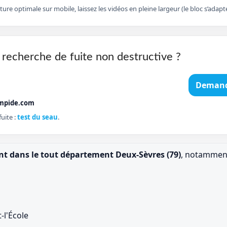
cture optimale sur mobile, laissez les vidéos en pleine largeur (le bloc s’ad
 recherche de fuite non destructive ?
Demand
mpide.com
uite :
test du seau
.
ent dans le tout département Deux-Sèvres (79)
, notamment
-l'École