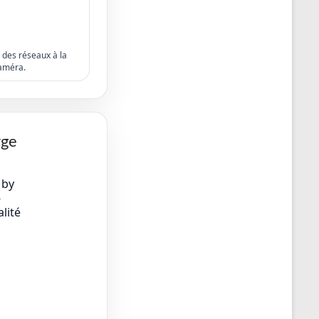
s des réseaux à la
améra.
rge