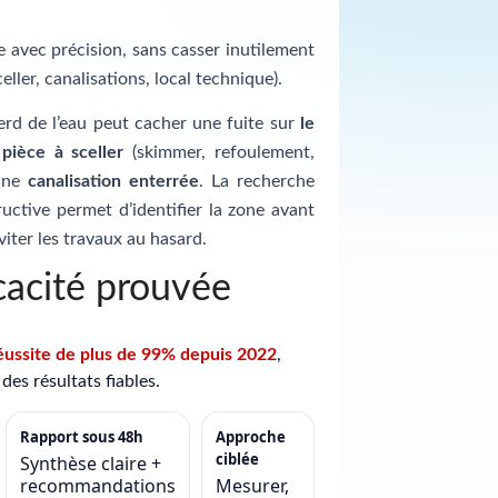
te avec précision, sans casser inutilement
celler, canalisations, local technique).
erd de l’eau peut cacher une fuite sur
le
e
pièce à sceller
(skimmer, refoulement,
 une
canalisation enterrée
. La recherche
uctive permet d’identifier la zone avant
viter les travaux au hasard.
cacité prouvée
éussite de plus de 99% depuis 2022
,
des résultats fiables.
Rapport sous 48h
Approche
ciblée
Synthèse claire +
recommandations
Mesurer,