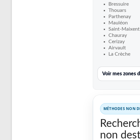
Recherche
Bressuire
de
Thouars
fuite
Parthenay
Mauléon
piscine
Saint-Maixent-
partout
Chauray
en
Cerizay
France
Airvault
et
La Crèche
réparation
par
Voir mes zones d
chemisage
de
canalisations
MÉTHODES NON DE
Recherch
non dest