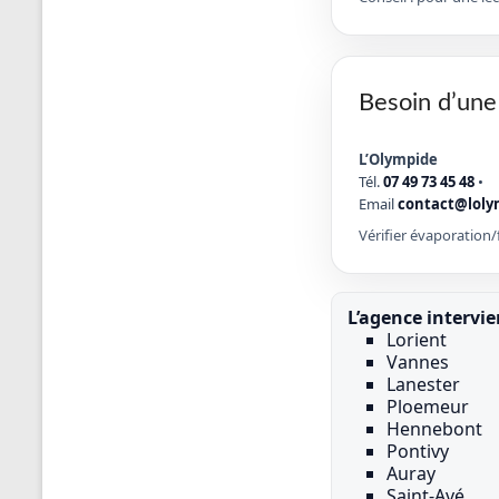
Besoin d’une
L’Olympide
Tél.
07 49 73 45 48
•
Email
contact@loly
Vérifier évaporation/f
L’agence intervi
Lorient
Vannes
Lanester
Ploemeur
Hennebont
Pontivy
Auray
Saint-Avé