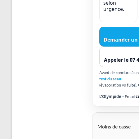
selon
urgence.
Demander un 
Appeler le 07 
Avant de conclure à une 
test du seau
(évaporation vs fuite). 
L’Olympide
• Email
c
Moins de casse