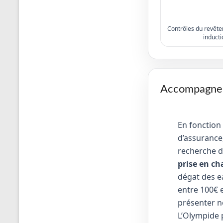
Contrôles du revêtem
inducti
Accompagneme
En fonction
d’assurance,
recherche d
prise en ch
dégat des e
entre 100€ e
présenter no
L’Olympide 