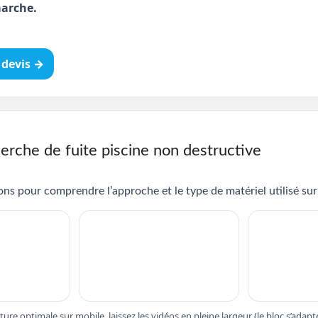
arche.
devis →
erche de fuite piscine non destructive
ns pour comprendre l’approche et le type de matériel utilisé sur 
cture optimale sur mobile, laissez les vidéos en pleine largeur (le bloc s’ad