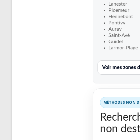
Recherche
Lanester
de
Ploemeur
fuite
Hennebont
Pontivy
piscine
Auray
partout
Saint-Avé
en
Guidel
France
Larmor-Plage
et
réparation
Voir mes zones d
par
chemisage
de
canalisations
MÉTHODES NON DE
Recherch
non dest