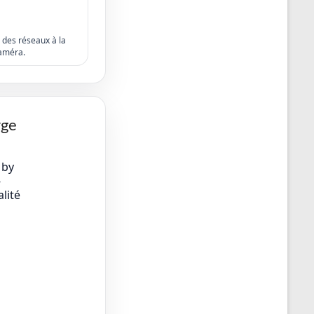
s des réseaux à la
améra.
rge