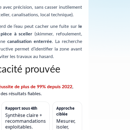
te avec précision, sans casser inutilement
celler, canalisations, local technique).
erd de l’eau peut cacher une fuite sur
le
e
pièce à sceller
(skimmer, refoulement,
 une
canalisation enterrée
. La recherche
uctive permet d’identifier la zone avant
viter les travaux au hasard.
cacité prouvée
éussite de plus de 99% depuis 2022
,
des résultats fiables.
Rapport sous 48h
Approche
ciblée
Synthèse claire +
recommandations
Mesurer,
exploitables.
isoler,