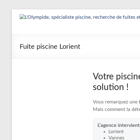
Aller
au
Détection
contenu
&
Réparation
Fuite piscine Lorient
Fuite
Piscine
Votre piscin
|
solution !
L’Olympide
Vous remarquez une ba
—
Mais comment la déte
Expert
L’agence intervien
France
Lorient
Vannes