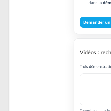
dans la
dém
Demander un 
Vidéos : rech
Trois démonstratio
Conseil : pour une le