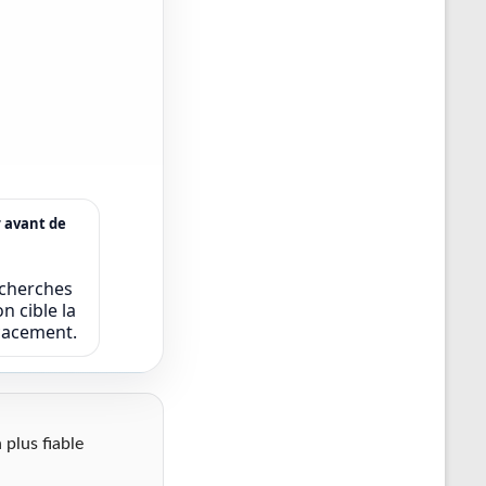
r avant de
echerches
n cible la
icacement.
 plus fiable