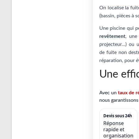
On localise la fui
(bassin, pièces à s
Une piscine qui p
revêtement
, un
projecteur…) ou
de fuite non destr
réparation, pour é
Une effi
Avec un
taux de r
nous garantissons 
Devis sous 24h
Réponse
rapide et
organisation