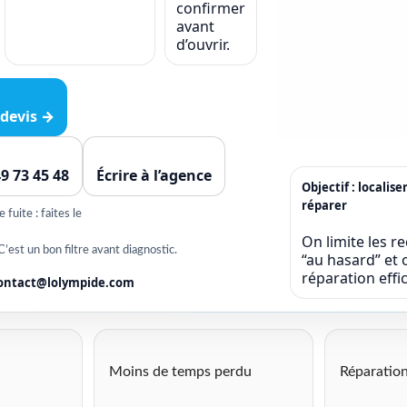
confirmer
avant
d’ouvrir.
devis →
49 73 45 48
Écrire à l’agence
Objectif : localise
réparer
fuite : faites le
On limite les r
C’est un bon filtre avant diagnostic.
“au hasard” et o
réparation eff
ontact@lolympide.com
Moins de temps perdu
Réparation