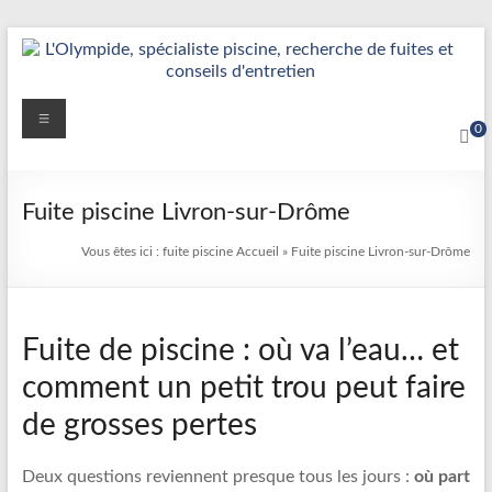
Aller
au
contenu
Détection
Menu
0
&
Réparation
Fuite piscine Livron-sur-Drôme
Fuite
Vous êtes ici :
fuite piscine
Accueil
»
Fuite piscine Livron-sur-Drôme
Piscine
|
Fuite de piscine : où va l’eau… et
L’Olympide
comment un petit trou peut faire
—
de grosses pertes
Expert
France
Deux questions reviennent presque tous les jours :
où part