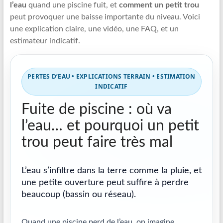
l’eau
quand une piscine fuit, et
comment un petit trou
Recherche
peut provoquer une baisse importante du niveau. Voici
de
une explication claire, une vidéo, une FAQ, et un
fuite
estimateur indicatif.
piscine
partout
en
PERTES D’EAU • EXPLICATIONS TERRAIN • ESTIMATION
France
INDICATIF
et
réparation
Fuite de piscine : où va
par
l’eau… et pourquoi un petit
chemisage
trou peut faire très mal
de
canalisations
L’eau s’infiltre dans la terre comme la pluie, et
une petite ouverture peut suffire à perdre
beaucoup (bassin ou réseau).
Quand une piscine perd de l’eau, on imagine