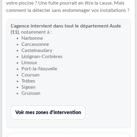
votre piscine ? Une fuite pourrait en être la cause. Mais
Recherche
comment la détecter sans endommager vos installations ?
de
fuite
L’agence intervient dans tout le département Aude
piscine
(11)
, notamment à :
partout
Narbonne
en
Carcassonne
France
Castelnaudary
et
Lézignan-Corbières
Limoux
réparation
Port-la-Nouvelle
par
Coursan
chemisage
Trèbes
de
Sigean
canalisations
Gruissan
Voir mes zones d’intervention