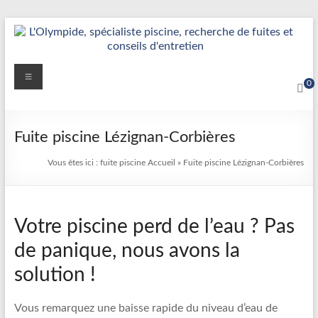
Aller
au
contenu
Détection
Menu
0
&
Réparation
Fuite piscine Lézignan-Corbières
Fuite
Vous êtes ici :
fuite piscine
Accueil
»
Fuite piscine Lézignan-Corbières
Piscine
|
Votre piscine perd de l’eau ? Pas
L’Olympide
de panique, nous avons la
—
solution !
Expert
France
Vous remarquez une baisse rapide du niveau d’eau de