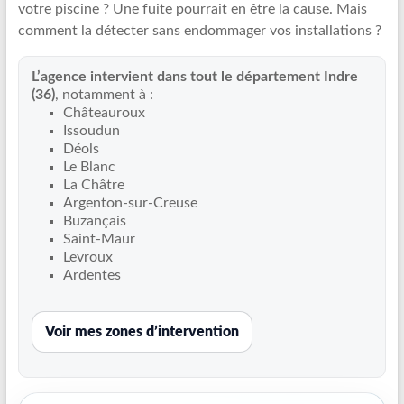
votre piscine ? Une fuite pourrait en être la cause. Mais
Recherche
comment la détecter sans endommager vos installations ?
de
fuite
L’agence intervient dans tout le département Indre
piscine
(36)
, notamment à :
partout
Châteauroux
en
Issoudun
France
Déols
et
Le Blanc
La Châtre
réparation
Argenton-sur-Creuse
par
Buzançais
chemisage
Saint-Maur
de
Levroux
canalisations
Ardentes
Voir mes zones d’intervention