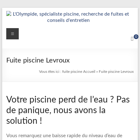
Aller
au
contenu
Détection
Menu
0
&
Réparation
Fuite piscine Levroux
Fuite
Vous êtes ici :
fuite piscine
Accueil
»
Fuite piscine Levroux
Piscine
|
Votre piscine perd de l’eau ? Pas
L’Olympide
de panique, nous avons la
—
solution !
Expert
France
Vous remarquez une baisse rapide du niveau d’eau de