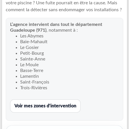
votre piscine ? Une fuite pourrait en être la cause. Mais
Recherche
comment la détecter sans endommager vos installations ?
de
fuite
L’agence intervient dans tout le département
piscine
Guadeloupe (971)
, notamment à :
partout
Les Abymes
en
Baie-Mahault
France
Le Gosier
et
Petit-Bourg
Sainte-Anne
réparation
Le Moule
par
Basse-Terre
chemisage
Lamentin
de
Saint-François
canalisations
Trois-Rivières
Voir mes zones d’intervention