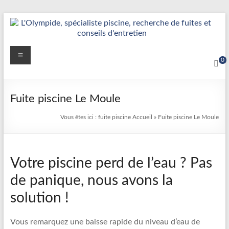
Aller
au
contenu
Détection
Menu
0
&
Réparation
Fuite piscine Le Moule
Fuite
Vous êtes ici :
fuite piscine
Accueil
»
Fuite piscine Le Moule
Piscine
|
Votre piscine perd de l’eau ? Pas
L’Olympide
de panique, nous avons la
—
solution !
Expert
France
Vous remarquez une baisse rapide du niveau d’eau de