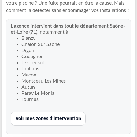
votre piscine ? Une fuite pourrait en être la cause. Mais
Recherche
comment la détecter sans endommager vos installations ?
de
fuite
L’agence intervient dans tout le département Saône-
piscine
et-Loire (71)
, notamment à :
partout
Blanzy
en
Chalon Sur Saone
France
Digoin
et
Gueugnon
Le Creusot
réparation
Louhans
par
Macon
chemisage
Montceau Les Mines
de
Autun
canalisations
Paray Le Monial
Tournus
Voir mes zones d’intervention