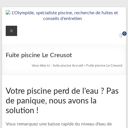
Aller
au
contenu
Détection
Menu
0
&
Réparation
Fuite piscine Le Creusot
Fuite
Vous êtes ici :
fuite piscine
Accueil
»
Fuite piscine Le Creusot
Piscine
|
Votre piscine perd de l’eau ? Pas
L’Olympide
de panique, nous avons la
—
solution !
Expert
France
Vous remarquez une baisse rapide du niveau d’eau de