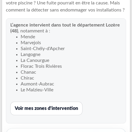
votre piscine ? Une fuite pourrait en être la cause. Mais
Recherche
comment la détecter sans endommager vos installations ?
de
fuite
L’agence intervient dans tout le département Lozère
piscine
(48)
, notamment à :
partout
Mende
en
Marvejols
France
Saint-Chély-d'Apcher
et
Langogne
La Canourgue
réparation
Florac Trois Rivières
par
Chanac
chemisage
Chirac
de
Aumont-Aubrac
canalisations
Le Malzieu-Ville
Voir mes zones d’intervention