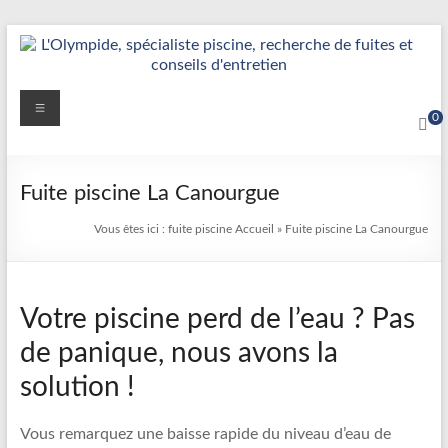
Aller
au
contenu
Détection
Menu
0
&
Réparation
Fuite piscine La Canourgue
Fuite
Vous êtes ici :
fuite piscine
Accueil
»
Fuite piscine La Canourgue
Piscine
|
Votre piscine perd de l’eau ? Pas
L’Olympide
de panique, nous avons la
—
solution !
Expert
France
Vous remarquez une baisse rapide du niveau d’eau de