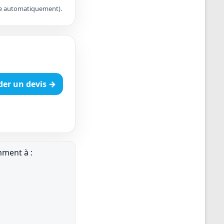
apte automatiquement).
er un devis →
mment à :