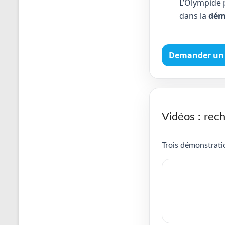
L’Olympide 
dans la
dém
Demander un 
Vidéos : rech
Trois démonstratio