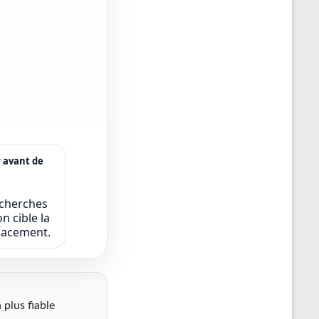
r avant de
echerches
n cible la
icacement.
 plus fiable