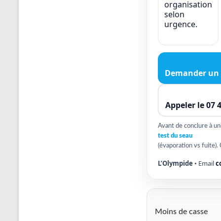
organisation
selon
urgence.
Demander un 
Appeler le 07 
Avant de conclure à une 
test du seau
(évaporation vs fuite). 
L’Olympide
• Email
c
Moins de casse