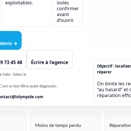
exploitables.
isoler,
confirmer
avant
d’ouvrir.
devis →
49 73 45 48
Écrire à l’agence
Objectif : localise
réparer
fuite : faites le
On limite les r
C’est un bon filtre avant diagnostic.
“au hasard” et o
réparation eff
ontact@lolympide.com
Moins de temps perdu
Réparation