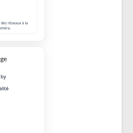
s des réseaux à la
améra.
rge