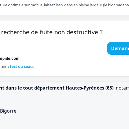
cture optimale sur mobile, laissez les vidéos en pleine largeur (le bloc s’ad
 recherche de fuite non destructive ?
Demand
mpide.com
uite :
test du seau
.
ent dans le tout département Hautes-Pyrénées (65)
, nota
Bigorre