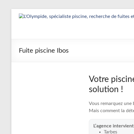
Aller
au
Détection
contenu
&
Réparation
Fuite piscine Ibos
Fuite
Piscine
|
Votre piscin
L’Olympide
solution !
—
Vous remarquez une ba
Expert
Mais comment la déte
France
L’agence intervien
Tarbes