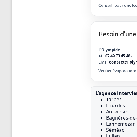
Conseil : pour une le
Besoin d’une
L’Olympide
Tél.
07 49 73 45 48
•
Email
contact@loly
Vérifier évaporation/f
L’agence intervi
Tarbes
Lourdes
Aureilhan
Bagnères-de-
Lannemezan
Séméac
Juillan