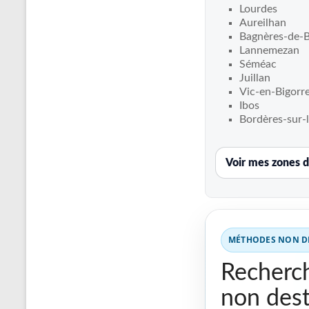
Recherche
Lourdes
de
Aureilhan
fuite
Bagnères-de-B
Lannemezan
piscine
Séméac
partout
Juillan
en
Vic-en-Bigorr
France
Ibos
et
Bordères-sur-
réparation
par
Voir mes zones d
chemisage
de
canalisations
MÉTHODES NON DE
Recherch
non dest