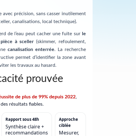
te avec précision, sans casser inutilement
celler, canalisations, local technique).
erd de l’eau peut cacher une fuite sur
le
e
pièce à sceller
(skimmer, refoulement,
 une
canalisation enterrée
. La recherche
uctive permet d’identifier la zone avant
viter les travaux au hasard.
cacité prouvée
éussite de plus de 99% depuis 2022
,
des résultats fiables.
Rapport sous 48h
Approche
ciblée
Synthèse claire +
recommandations
Mesurer,