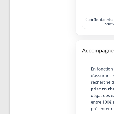
Contrôles du revêtem
inducti
Accompagneme
En fonction
d’assurance,
recherche d
prise en ch
dégat des e
entre 100€ e
présenter no