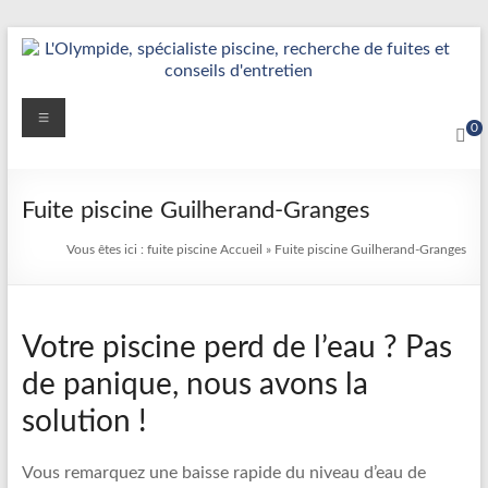
Aller
au
contenu
Détection
Menu
0
&
Réparation
Fuite piscine Guilherand-Granges
Fuite
Vous êtes ici :
fuite piscine
Accueil
»
Fuite piscine Guilherand-Granges
Piscine
|
Votre piscine perd de l’eau ? Pas
L’Olympide
de panique, nous avons la
—
solution !
Expert
France
Vous remarquez une baisse rapide du niveau d’eau de