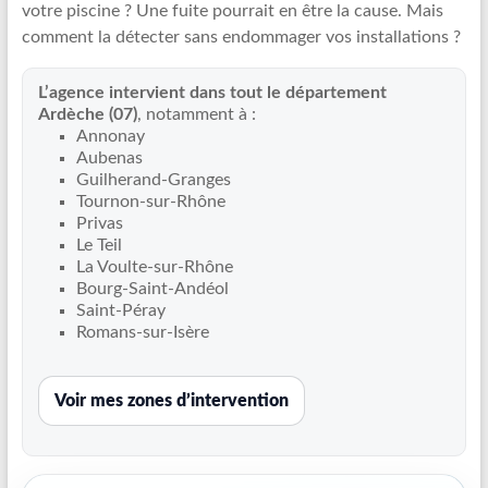
votre piscine ? Une fuite pourrait en être la cause. Mais
Recherche
comment la détecter sans endommager vos installations ?
de
fuite
L’agence intervient dans tout le département
piscine
Ardèche (07)
, notamment à :
partout
Annonay
en
Aubenas
France
Guilherand-Granges
et
Tournon-sur-Rhône
Privas
réparation
Le Teil
par
La Voulte-sur-Rhône
chemisage
Bourg-Saint-Andéol
de
Saint-Péray
canalisations
Romans-sur-Isère
Voir mes zones d’intervention