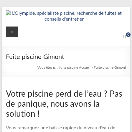
Aller
au
contenu
Détection
Menu
0
&
Réparation
Fuite piscine Gimont
Fuite
Vous êtes ici :
fuite piscine
Accueil
»
Fuite piscine Gimont
Piscine
|
Votre piscine perd de l’eau ? Pas
L’Olympide
de panique, nous avons la
—
solution !
Expert
France
Vous remarquez une baisse rapide du niveau d’eau de