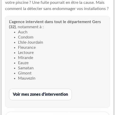
votre piscine ? Une fuite pourrait en être la cause. Mais
Recherche
comment la détecter sans endommager vos installations ?
de
fuite
L’agence intervient dans tout le département Gers
piscine
(32)
, notamment à :
partout
Auch
en
Condom
France
L'Isle-Jourdain
et
Fleurance
Lectoure
réparation
Mirande
par
Eauze
chemisage
Samatan
de
Gimont
canalisations
Mauvezin
Voir mes zones d’intervention