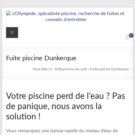
Aller
au
contenu
Détection
Menu
0
&
Réparation
Fuite piscine Dunkerque
Fuite
Vous êtes ici :
fuite piscine
Accueil
»
Fuite piscine Dunkerque
Piscine
|
Votre piscine perd de l’eau ? Pas
L’Olympide
de panique, nous avons la
—
solution !
Expert
France
Vous remarquez une baisse rapide du niveau d’eau de