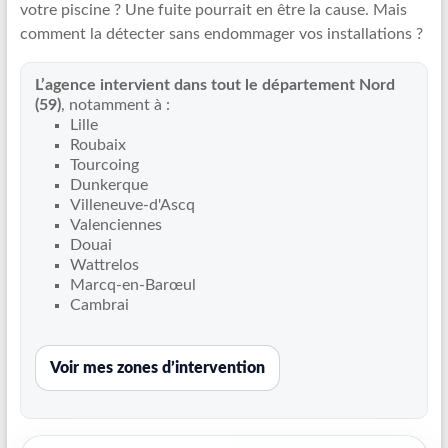
votre piscine ? Une fuite pourrait en être la cause. Mais
Recherche
comment la détecter sans endommager vos installations ?
de
fuite
L’agence intervient dans tout le département Nord
piscine
(59)
, notamment à :
partout
Lille
en
Roubaix
France
Tourcoing
et
Dunkerque
Villeneuve-d'Ascq
réparation
Valenciennes
par
Douai
chemisage
Wattrelos
de
Marcq-en-Barœul
canalisations
Cambrai
Voir mes zones d’intervention