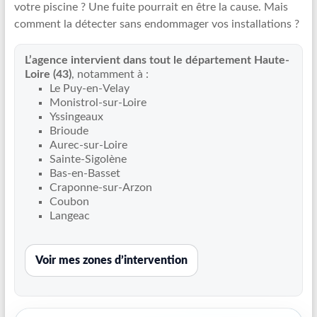
votre piscine ? Une fuite pourrait en être la cause. Mais
Recherche
comment la détecter sans endommager vos installations ?
de
fuite
L’agence intervient dans tout le département Haute-
piscine
Loire (43)
, notamment à :
partout
Le Puy-en-Velay
en
Monistrol-sur-Loire
France
Yssingeaux
et
Brioude
Aurec-sur-Loire
réparation
Sainte-Sigolène
par
Bas-en-Basset
chemisage
Craponne-sur-Arzon
de
Coubon
canalisations
Langeac
Voir mes zones d’intervention