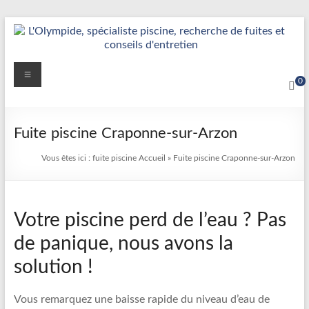
Aller
au
contenu
Détection
Menu
0
&
Réparation
Fuite piscine Craponne-sur-Arzon
Fuite
Vous êtes ici :
fuite piscine
Accueil
»
Fuite piscine Craponne-sur-Arzon
Piscine
|
Votre piscine perd de l’eau ? Pas
L’Olympide
de panique, nous avons la
—
solution !
Expert
France
Vous remarquez une baisse rapide du niveau d’eau de