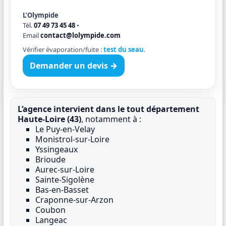
L’Olympide
Tél.
07 49 73 45 48
•
Email
contact@lolympide.com
Vérifier évaporation/fuite :
test du seau
.
Demander un devis →
L’agence intervient dans le tout département
Haute-Loire (43)
, notamment à :
Le Puy-en-Velay
Monistrol-sur-Loire
Yssingeaux
Brioude
Aurec-sur-Loire
Sainte-Sigolène
Bas-en-Basset
Craponne-sur-Arzon
Coubon
Langeac