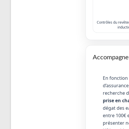
Contrôles du revêtem
inducti
Accompagneme
En fonction
d’assurance,
recherche d
prise en ch
dégat des e
entre 100€ e
présenter no