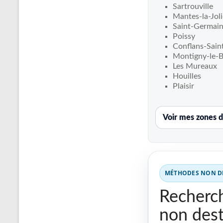
Recherche
Sartrouville
de
Mantes-la-Joli
fuite
Saint-Germain
Poissy
piscine
Conflans-Sain
partout
Montigny-le-
en
Les Mureaux
France
Houilles
et
Plaisir
réparation
par
Voir mes zones d
chemisage
de
canalisations
MÉTHODES NON DE
Recherch
non dest