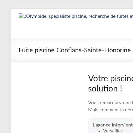
Aller
au
Détection
contenu
&
Réparation
Fuite piscine Conflans-Sainte-Honorine
Fuite
Piscine
|
Votre piscin
L’Olympide
solution !
—
Vous remarquez une ba
Expert
Mais comment la déte
France
L’agence intervient
Versailles