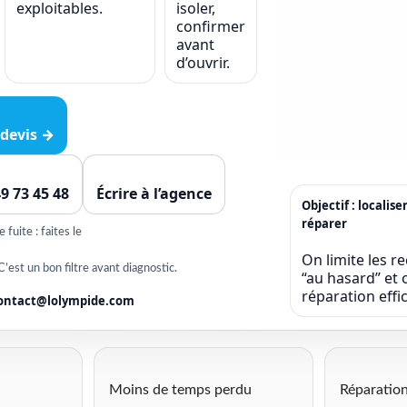
exploitables.
isoler,
confirmer
avant
d’ouvrir.
devis →
49 73 45 48
Écrire à l’agence
Objectif : localise
réparer
fuite : faites le
On limite les r
C’est un bon filtre avant diagnostic.
“au hasard” et o
réparation eff
ontact@lolympide.com
Moins de temps perdu
Réparation