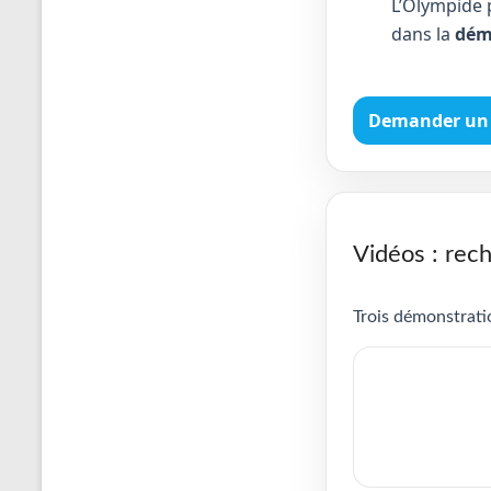
L’Olympide 
dans la
dém
Demander un 
Vidéos : rech
Trois démonstratio