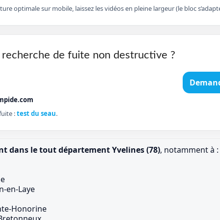
cture optimale sur mobile, laissez les vidéos en pleine largeur (le bloc s’ad
 recherche de fuite non destructive ?
Demand
mpide.com
uite :
test du seau
.
nt dans le tout département Yvelines (78)
, notamment à :
ie
n-en-Laye
nte-Honorine
Bretonneux