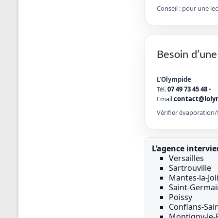
Conseil : pour une le
Besoin d’une
L’Olympide
Tél.
07 49 73 45 48
•
Email
contact@loly
Vérifier évaporation/f
L’agence intervie
Versailles
Sartrouville
Mantes-la-Jol
Saint-Germai
Poissy
Conflans-Sai
Montigny-le-