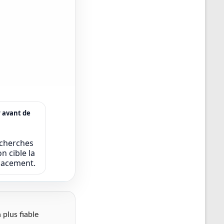
r avant de
echerches
n cible la
icacement.
 plus fiable