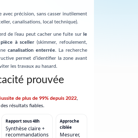
te avec précision, sans casser inutilement
celler, canalisations, local technique).
erd de l’eau peut cacher une fuite sur
le
e
pièce à sceller
(skimmer, refoulement,
 une
canalisation enterrée
. La recherche
uctive permet d’identifier la zone avant
viter les travaux au hasard.
cacité prouvée
éussite de plus de 99% depuis 2022
,
des résultats fiables.
Rapport sous 48h
Approche
ciblée
Synthèse claire +
recommandations
Mesurer,