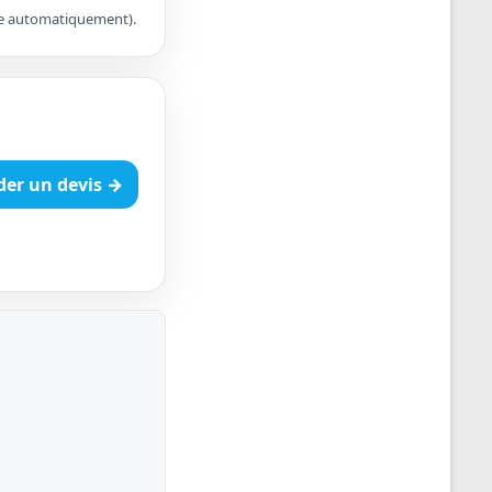
apte automatiquement).
er un devis →