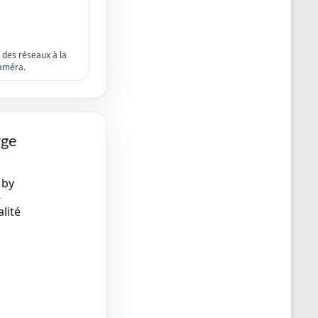
s des réseaux à la
améra.
rge