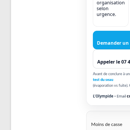
organisation
selon
urgence.
Demander un 
Appeler le 07 
Avant de conclure à une 
test du seau
(évaporation vs fuite). 
L’Olympide
• Email
c
Moins de casse