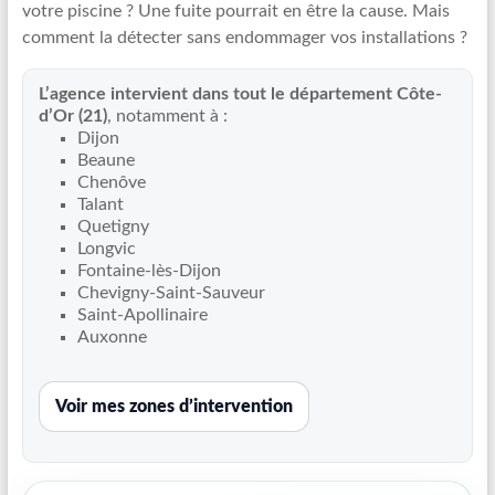
votre piscine ? Une fuite pourrait en être la cause. Mais
Recherche
comment la détecter sans endommager vos installations ?
de
fuite
L’agence intervient dans tout le département Côte-
piscine
d’Or (21)
, notamment à :
partout
Dijon
en
Beaune
France
Chenôve
et
Talant
Quetigny
réparation
Longvic
par
Fontaine-lès-Dijon
chemisage
Chevigny-Saint-Sauveur
de
Saint-Apollinaire
canalisations
Auxonne
Voir mes zones d’intervention