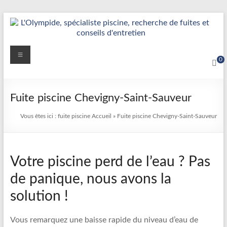
Aller
au
contenu
Détection
Menu
0
&
Réparation
Fuite piscine Chevigny-Saint-Sauveur
Fuite
Vous êtes ici :
fuite piscine
Accueil
»
Fuite piscine Chevigny-Saint-Sauveur
Piscine
|
Votre piscine perd de l’eau ? Pas
L’Olympide
de panique, nous avons la
—
solution !
Expert
France
Vous remarquez une baisse rapide du niveau d’eau de