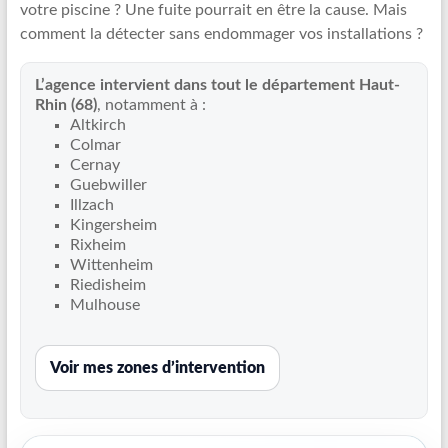
votre piscine ? Une fuite pourrait en être la cause. Mais
Recherche
comment la détecter sans endommager vos installations ?
de
fuite
L’agence intervient dans tout le département Haut-
piscine
Rhin (68)
, notamment à :
partout
Altkirch
en
Colmar
France
Cernay
et
Guebwiller
Illzach
réparation
Kingersheim
par
Rixheim
chemisage
Wittenheim
de
Riedisheim
canalisations
Mulhouse
Voir mes zones d’intervention