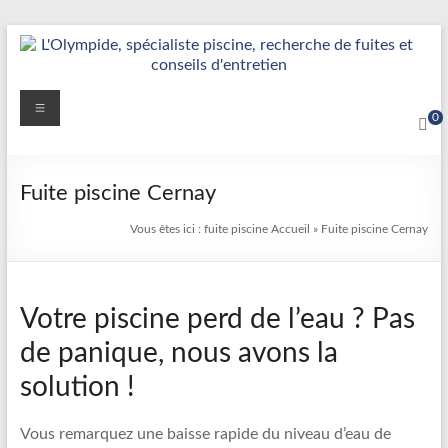
Aller
au
contenu
Détection
Menu
0
&
Réparation
Fuite piscine Cernay
Fuite
Vous êtes ici :
fuite piscine
Accueil
»
Fuite piscine Cernay
Piscine
|
Votre piscine perd de l’eau ? Pas
L’Olympide
de panique, nous avons la
—
solution !
Expert
France
Vous remarquez une baisse rapide du niveau d’eau de