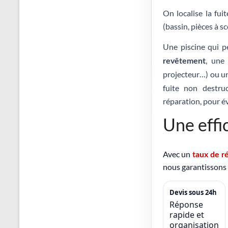
On localise la fui
(bassin, pièces à sc
Une piscine qui p
, un
revêtement
projecteur…) ou 
fuite non destruc
réparation, pour év
Une effi
Avec un
taux de r
nous garantissons d
Devis sous 24h
Réponse
rapide et
organisation