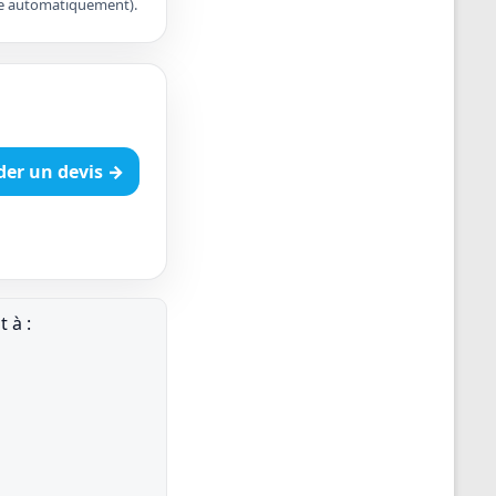
apte automatiquement).
er un devis →
 à :