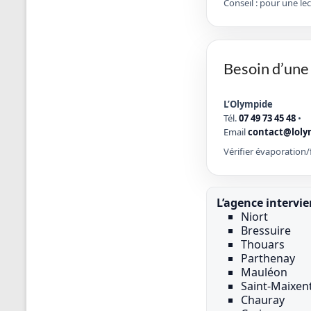
Conseil : pour une le
Besoin d’une 
L’Olympide
Tél.
07 49 73 45 48
•
Email
contact@loly
Vérifier évaporation/f
L’agence intervi
Niort
Bressuire
Thouars
Parthenay
Mauléon
Saint-Maixent
Chauray