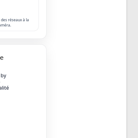
s des réseaux à la
améra.
ge