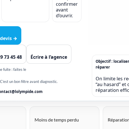
confirmer
avant
d’ouvrir.
devis →
49 73 45 48
Écrire à l’agence
Objectif : localise
réparer
 fuite : faites le
On limite les r
 C’est un bon filtre avant diagnostic.
“au hasard” et o
réparation eff
ontact@lolympide.com
Moins de temps perdu
Réparation