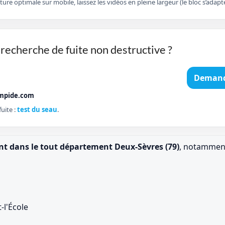
cture optimale sur mobile, laissez les vidéos en pleine largeur (le bloc s’ad
recherche de fuite non destructive ?
Demand
mpide.com
uite :
test du seau
.
ent dans le tout département Deux-Sèvres (79)
, notamment
-l'École