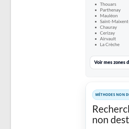
Recherche
Thouars
de
Parthenay
fuite
Mauléon
Saint-Maixent-
piscine
Chauray
partout
Cerizay
en
Airvault
France
La Crèche
et
réparation
par
Voir mes zones d
chemisage
de
canalisations
MÉTHODES NON DE
Recherch
non dest