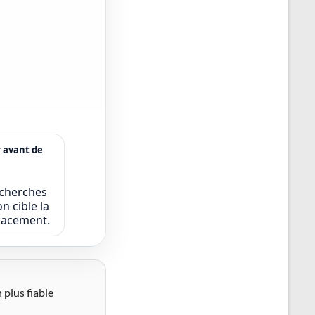
r avant de
echerches
n cible la
icacement.
 plus fiable