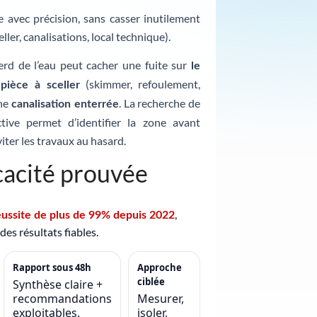
te avec précision, sans casser inutilement
eller, canalisations, local technique).
erd de l’eau peut cacher une fuite sur
le
e
(skimmer, refoulement,
pièce à sceller
une
. La recherche de
canalisation enterrée
tive permet d’identifier la zone avant
iter les travaux au hasard.
cacité prouvée
,
éussite de plus de 99% depuis 2022
es résultats fiables.
Rapport sous 48h
Approche
ciblée
Synthèse claire +
recommandations
Mesurer,
exploitables.
isoler,