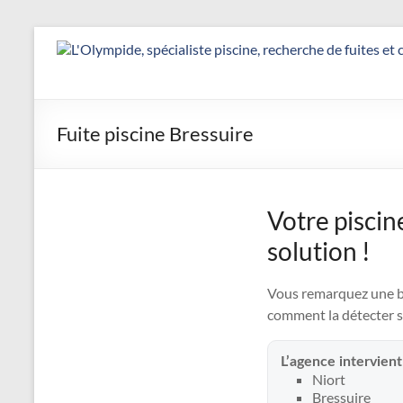
Aller
au
Détection
contenu
&
Réparation
Fuite piscine Bressuire
Fuite
Piscine
Votre piscin
|
solution !
L’Olympide
—
Vous remarquez une bai
comment la détecter s
Expert
France
L’agence intervien
Niort
Bressuire