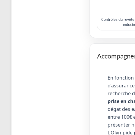
Contrôles du revêtem
inducti
Accompagneme
En fonction
d’assurance,
recherche d
prise en ch
dégat des e
entre 100€ e
présenter no
L’Olympide 