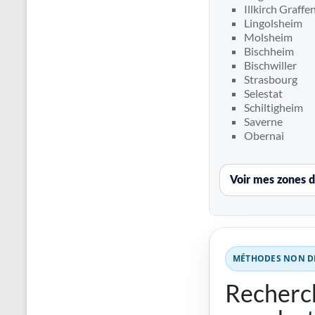
Recherche
Illkirch Graff
de
Lingolsheim
fuite
Molsheim
Bischheim
piscine
Bischwiller
partout
Strasbourg
en
Selestat
France
Schiltigheim
et
Saverne
Obernai
réparation
par
chemisage
Voir mes zones d
de
canalisations
MÉTHODES NON DE
Recherch