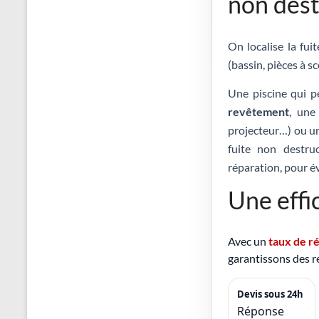
non dest
On localise la fui
(bassin, pièces à sc
Une piscine qui p
revêtement
, un
projecteur…) ou 
fuite non destruc
réparation, pour év
Une effi
Avec un
taux de r
garantissons des ré
Devis sous 24h
Réponse