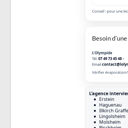
Conseil : pour une le
Besoin d’une 
L’Olympide
Tél.
07 49 73 45 48
•
Email
contact@loly
Vérifier évaporation/f
L’agence intervi
Erstein
Haguenau
Illkirch Graf
Lingolsheim
Molsheim
Bischheim