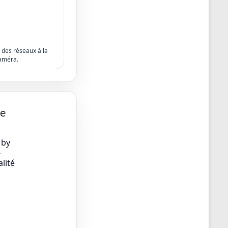
s des réseaux à la
améra.
ge