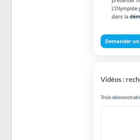
présenter no
L’Olympide 
dans la
dém
Demander un 
Vidéos : rech
Trois démonstratio