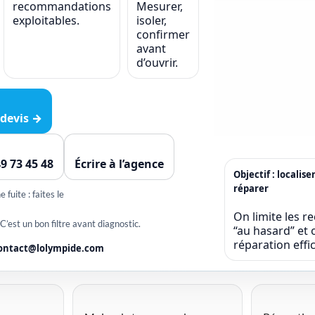
recommandations
Mesurer,
exploitables.
isoler,
confirmer
avant
d’ouvrir.
devis →
49 73 45 48
Écrire à l’agence
Objectif : localise
réparer
 fuite : faites le
On limite les r
 C’est un bon filtre avant diagnostic.
“au hasard” et o
réparation eff
ontact@lolympide.com