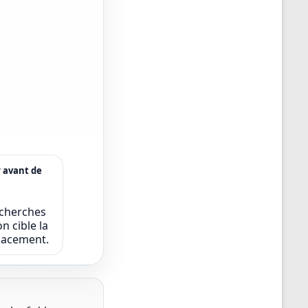
r avant de
echerches
n cible la
icacement.