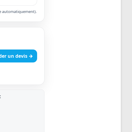
apte automatiquement).
er un devis →
: