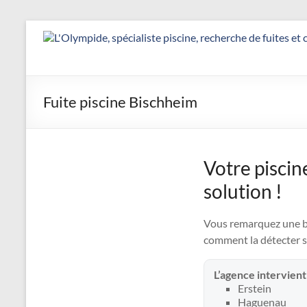
Aller
au
Détection
contenu
&
Réparation
Fuite piscine Bischheim
Fuite
Piscine
Votre piscin
|
solution !
L’Olympide
—
Vous remarquez une bai
comment la détecter s
Expert
L’agence intervient
France
Erstein
Haguenau