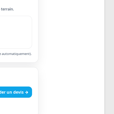
 terrain.
apte automatiquement).
er un devis →