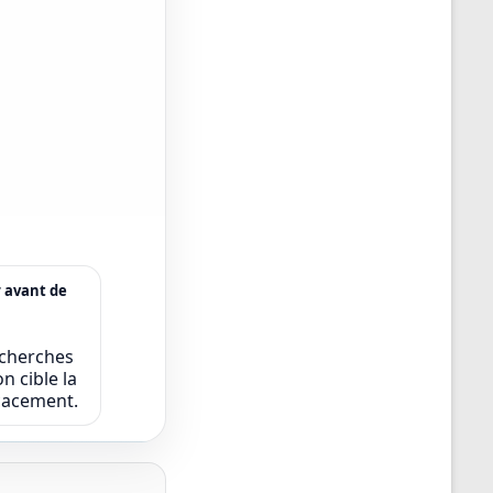
r avant de
echerches
n cible la
icacement.