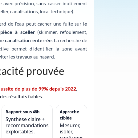
te avec précision, sans casser inutilement
eller, canalisations, local technique).
erd de l’eau peut cacher une fuite sur
le
e
(skimmer, refoulement,
pièce à sceller
une
. La recherche de
canalisation enterrée
tive permet d’identifier la zone avant
iter les travaux au hasard.
cacité prouvée
,
éussite de plus de 99% depuis 2022
es résultats fiables.
Rapport sous 48h
Approche
ciblée
Synthèse claire +
recommandations
Mesurer,
exploitables.
isoler,
confirmer