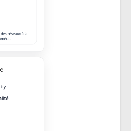
s des réseaux à la
améra.
ge