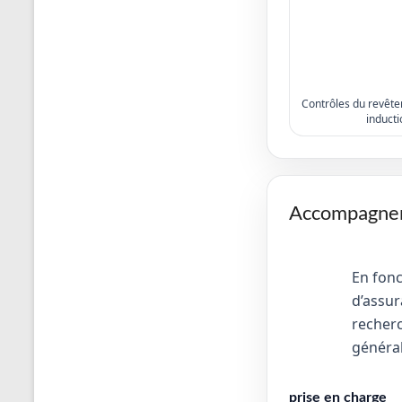
Contrôles du revêtem
inducti
Accompagneme
En fon
d’assur
recherc
généra
prise en charge