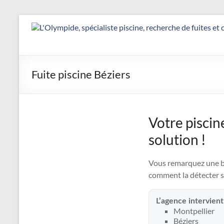
Aller
au
Détection
contenu
&
Réparation
Fuite piscine Béziers
Fuite
Piscine
Votre piscin
|
solution !
L’Olympide
—
Vous remarquez une bai
comment la détecter s
Expert
France
L’agence intervient
Montpellier
Béziers