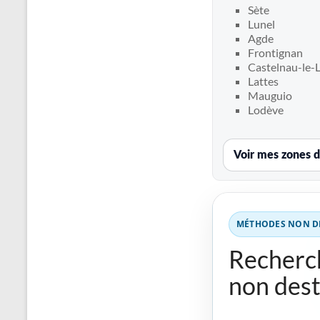
Recherche
Sète
de
Lunel
fuite
Agde
Frontignan
piscine
Castelnau-le-
partout
Lattes
en
Mauguio
France
Lodève
et
réparation
par
Voir mes zones d
chemisage
de
canalisations
MÉTHODES NON DE
Recherch
non dest