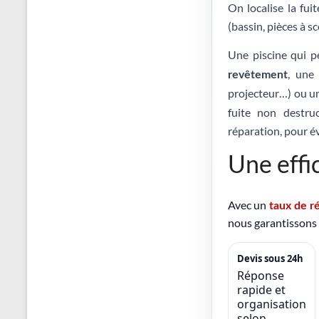
On localise la fui
(bassin, pièces à sc
Une piscine qui p
, un
revêtement
projecteur…) ou 
fuite non destruc
réparation, pour év
Une effi
Avec un
taux de r
nous garantissons d
Devis sous 24h
Réponse
rapide et
organisation
selon