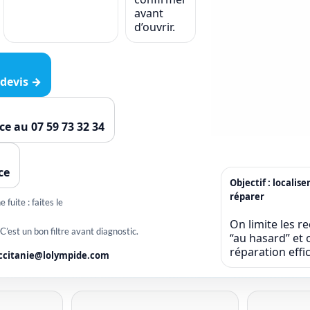
avant
d’ouvrir.
devis →
ce au 07 59 73 32 34
ce
Objectif : localise
réparer
 fuite : faites le
On limite les r
 C’est un bon filtre avant diagnostic.
“au hasard” et o
réparation eff
ccitanie@lolympide.com