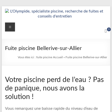
Aller
au
contenu
Détection
Menu
0
&
Réparation
Fuite piscine Bellerive-sur-Allier
Fuite
Vous êtes ici :
fuite piscine
Accueil
»
Fuite piscine Bellerive-sur-Allier
Piscine
|
Votre piscine perd de l’eau ? Pas
L’Olympide
de panique, nous avons la
—
solution !
Expert
France
Vous remarquez une baisse rapide du niveau d’eau de