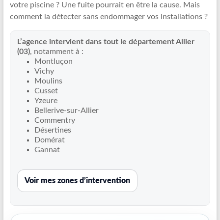
votre piscine ? Une fuite pourrait en être la cause. Mais
Recherche
comment la détecter sans endommager vos installations ?
de
fuite
L’agence intervient dans tout le département Allier
piscine
(03)
, notamment à :
partout
Montluçon
en
Vichy
France
Moulins
et
Cusset
Yzeure
réparation
Bellerive-sur-Allier
par
Commentry
chemisage
Désertines
de
Domérat
canalisations
Gannat
Voir mes zones d’intervention