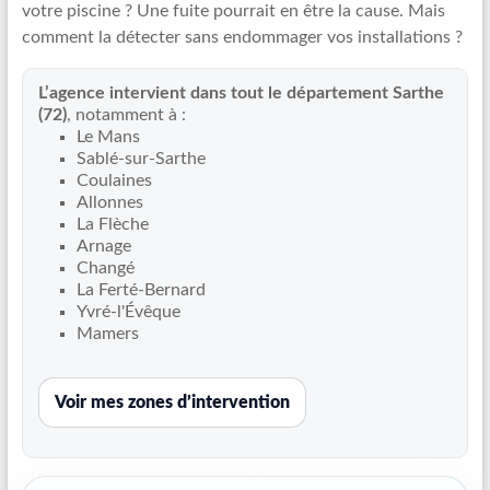
votre piscine ? Une fuite pourrait en être la cause. Mais
Recherche
comment la détecter sans endommager vos installations ?
de
fuite
L’agence intervient dans tout le département Sarthe
piscine
(72)
, notamment à :
partout
Le Mans
en
Sablé-sur-Sarthe
France
Coulaines
et
Allonnes
La Flèche
réparation
Arnage
par
Changé
chemisage
La Ferté-Bernard
de
Yvré-l'Évêque
canalisations
Mamers
Voir mes zones d’intervention