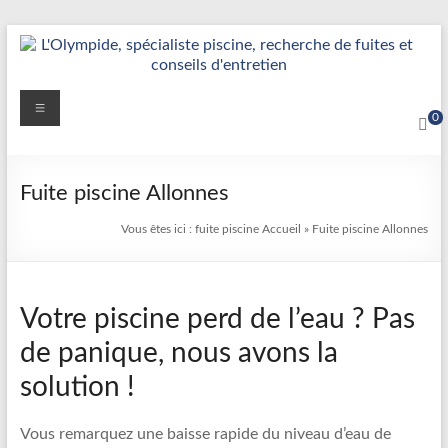
Aller
au
contenu
Détection
Menu
0
&
Réparation
Fuite piscine Allonnes
Fuite
Vous êtes ici :
fuite piscine
Accueil
»
Fuite piscine Allonnes
Piscine
|
Votre piscine perd de l’eau ? Pas
L’Olympide
de panique, nous avons la
—
solution !
Expert
France
Vous remarquez une baisse rapide du niveau d’eau de