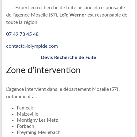
Recherche
Expert en recherche de fuite piscine et responsable
de
de l’agence Moselle (57),
Loïc Werner
est responsable de
fuite
toute la région.
piscine
07 49 73 45 48
partout
en
contact@lolympide.com
France
et
Devis Recherche de Fuite
réparation
Zone d’intervention
par
chemisage
de
L’agence intervient dans le département Moselle (57) ,
canalisations
notamment à :
Fameck
Malzeville
Montigny Les Metz
Forbach
Freyming Merlebach