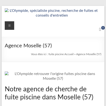
Aller
au
contenu
Détection
Menu
0
&
Réparation
Agence Moselle (57)
Fuite
Vous êtes ici :
fuite piscine
Accueil
»
Agence Moselle (57)
Piscine
|
L’Olympide
—
Notre agence de cherche de
Expert
fuite piscine dans Moselle (57)
France