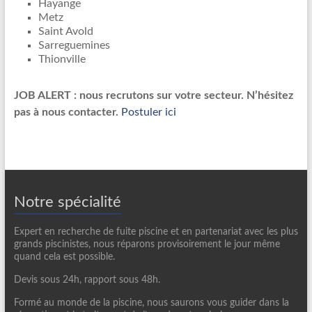
Hayange
Metz
Saint Avold
Sarreguemines
Thionville
JOB ALERT : nous recrutons sur votre secteur. N’hésitez
pas à nous contacter.
Postuler ici
Notre spécialité
Expert en recherche de fuite piscine et en partenariat avec les plus
grands piscinistes, nous réparons provisoirement le jour même
quand cela est possible.
Devis sous 24h, rapport sous 48h.
Formé au monde de la piscine, nous saurons vous guider dans la