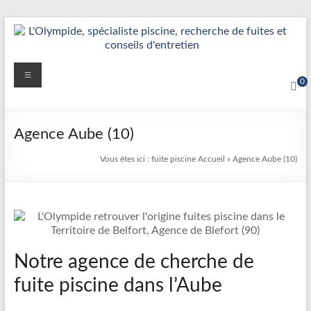
Aller
au
contenu
Détection
Menu
0
&
Réparation
Agence Aube (10)
Fuite
Vous êtes ici :
fuite piscine
Accueil
»
Agence Aube (10)
Piscine
|
L’Olympide
—
Notre agence de cherche de
Expert
fuite piscine dans l’Aube
France