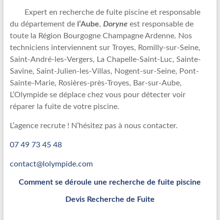
Recherche
Expert en recherche de fuite piscine et responsable
de
du département de
l’Aube
,
Doryne
est responsable de
fuite
toute la Région Bourgogne Champagne Ardenne. Nos
piscine
techniciens interviennent sur Troyes, Romilly-sur-Seine,
partout
Saint-André-les-Vergers, La Chapelle-Saint-Luc, Sainte-
en
Savine, Saint-Julien-les-Villas, Nogent-sur-Seine, Pont-
France
Sainte-Marie, Rosières-près-Troyes, Bar-sur-Aube,
et
L’Olympide se déplace chez vous pour détecter voir
réparation
réparer la fuite de votre piscine.
par
L’agence recrute ! N’hésitez pas à nous contacter.
chemisage
de
07 49 73 45 48
canalisations
contact@lolympide.com
Comment se déroule une recherche de fuite piscine
Devis Recherche de Fuite