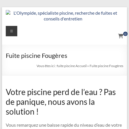
Aller
au
contenu
Détection
Menu
0
&
Réparation
Fuite piscine Fougères
Fuite
Vous êtes ici :
fuite piscine
Accueil
»
Fuite piscine Fougères
Piscine
|
Votre piscine perd de l’eau ? Pas
L’Olympide
de panique, nous avons la
—
solution !
Expert
France
Vous remarquez une baisse rapide du niveau d’eau de votre