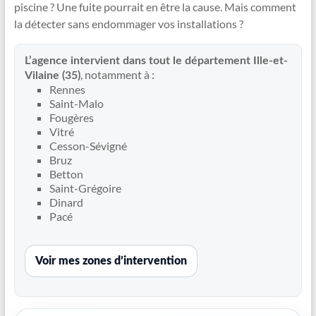
piscine ? Une fuite pourrait en être la cause. Mais comment
Recherche
la détecter sans endommager vos installations ?
de
fuite
L’agence intervient dans tout le département Ille-et-
piscine
, notamment à :
Vilaine (35)
partout
Rennes
Saint-Malo
en
Fougères
France
Vitré
et
Cesson-Sévigné
réparation
Bruz
par
Betton
Saint-Grégoire
chemisage
Dinard
de
Pacé
canalisations
Voir mes zones d’intervention